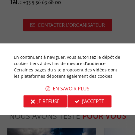
+33 5 56 63 68 00
Tél. :
CONTACTER L'ORGANISATEUR
dernière mise à jour :
En continuant à naviguer, vous autorisez le dépôt de
06/07/2026 à 10:10:08
cookies tiers à des fins de
mesure d'audience
.
Source :
Crédit photo :
Certaines pages du site proposent des
vidéos
dont
Sirtaqui
-
regiondo -
CC BY-NC-
les plateformes déposent également des cookies.
ND 4.0
EN SAVOIR PLUS
JE REFUSE
J'ACCEPTE
NOUS AVONS TESTÉ
POUR VOUS