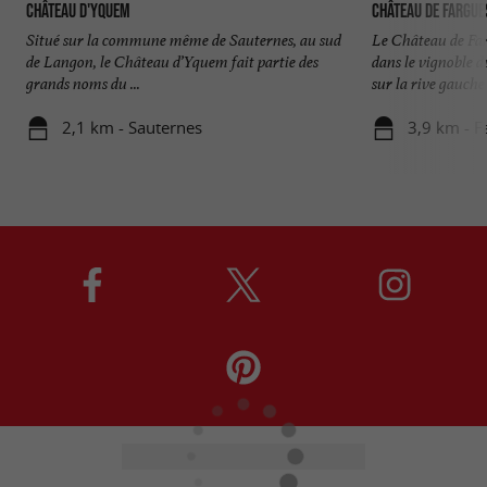
Château d'Yquem
Château de Fargue
Situé sur la commune même de Sauternes, au sud
Le Château de Far
de Langon, le Château d’Yquem fait partie des
dans le vignoble 
grands noms du ...
sur la rive gauche .
2,1 km - Sauternes
3,9 km - F