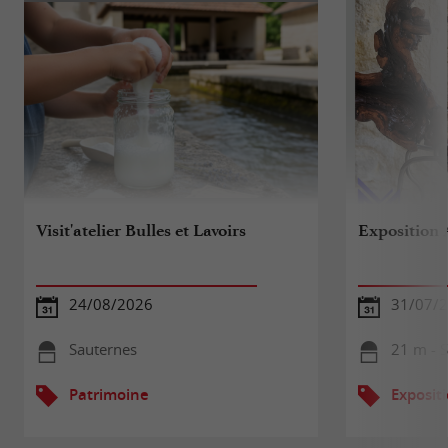
Visit'atelier Bulles et Lavoirs
Exposition A
24/08/2026
31/07/2
Sauternes
21 m - 
Patrimoine
Exposit