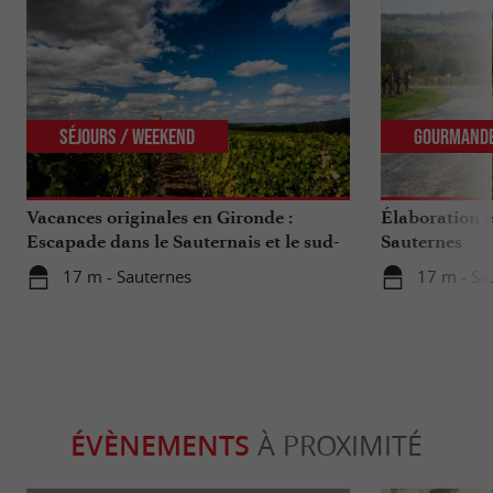
Séjours / Weekend
Gourmand
Vacances originales en Gironde :
Élaboration e
Escapade dans le Sauternais et le sud-
Sauternes
Gironde
17 m - Sauternes
17 m - Sa
ÉVÈNEMENTS
À PROXIMITÉ