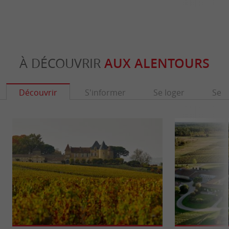
À DÉCOUVRIR
AUX ALENTOURS
Découvrir
S'informer
Se loger
Se r