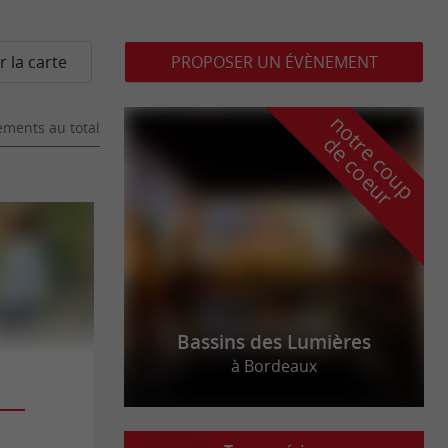
r la carte
PROPOSER UN ÉVÈNEMENT
n
o
t
e
c
o
u
p
e
c
o
e
u
ments au total
r
d
r
Bassins des Lumières
à Bordeaux