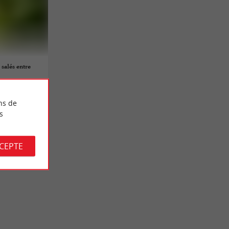
 salés entre
ns de
s
CCEPTE