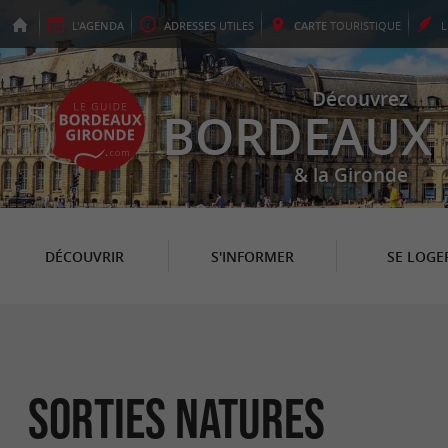
L'
AGENDA
ADRESSES
UTILES
CARTE
TOURISTIQUE
Découvrez
BORDEAUX
& la Gironde
DÉCOUVRIR
S'INFORMER
SE LOGE
Sorties natures