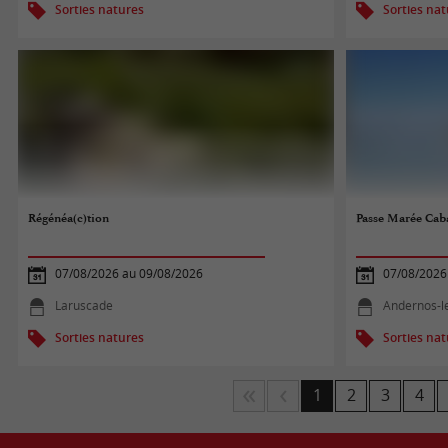
Sorties natures
Sorties na
Régénéa(c)tion
Passe Marée Cab
07/08/2026 au 09/08/2026
07/08/2026
Laruscade
Andernos-l
Sorties natures
Sorties na
1
2
3
4