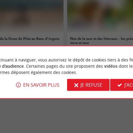
de la Dune du Pilat au Banc d’Arguin
Fête de la mer et des littoraux - les prés
terre et mer
08/08/2026
inuant à naviguer, vous autorisez le dépôt de cookies tiers à des fi
e-Buch
Arès
 d'audience
. Certaines pages du site proposent des
vidéos
dont le
ormes déposent également des cookies.
tures
Sorties natures
EN SAVOIR PLUS
JE REFUSE
J'A