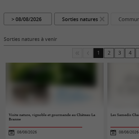
> 08/08/2026
Sorties natures
Commune
Sorties natures à venir
1
2
3
4
Visite nature, vignoble et gourmande au Château La
Les Samedis Cha
Branne
08/08/2026
08/08/2026