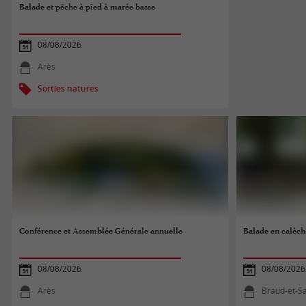
Balade et pêche à pied à marée basse
08/08/2026
Arès
Sorties natures
Conférence et Assemblée Générale annuelle
Balade en calèch
08/08/2026
08/08/2026
Arès
Braud-et-Sa