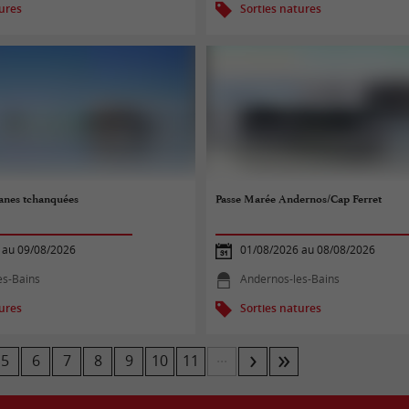
tures
Sorties natures
anes tchanquées
Passe Marée Andernos/Cap Ferret
 au 09/08/2026
01/08/2026 au 08/08/2026
es-Bains
Andernos-les-Bains
tures
Sorties natures
...
5
6
7
8
9
10
11