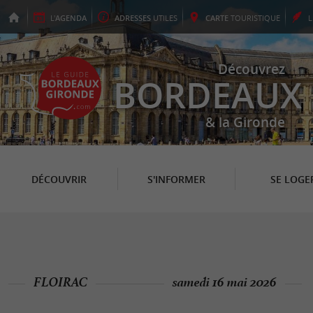
L'
AGENDA
ADRESSES
UTILES
CARTE
TOURISTIQUE
Découvrez
BORDEAUX
& la Gironde
DÉCOUVRIR
S'INFORMER
SE LOGE
FLOIRAC
samedi 16 mai 2026