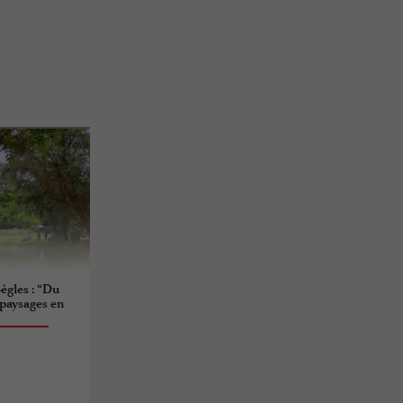
ègles : “Du
: paysages en
s