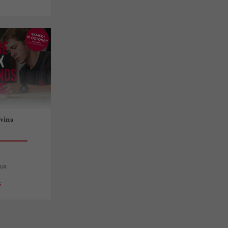
 vins
aux
s