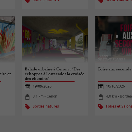
Balade urbaine à Cenon : “Des
Foire aux seconds
oire et
échoppes à l’estacade : la croisée
des chemins”
19/09/2026
10/10/2026
3,1 km - Cenon
4,0 km - Borde
Sorties natures
Foires et Salon