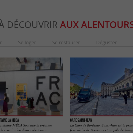
À DÉCOUVRIR
AUX ALENTOUR
r
Se loger
Se restaurer
Déguster
taine La MÉCA
Gare Saint-Jean
quitaine MÉCA Soutenir la création
La Gare de Bordeaux Saint-Jean est la prin
 constitution d’une collection ...
ferroviaire de Bordeaux et un pôle d'échange