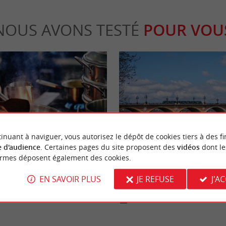
NOUS AVONS TESTÉ
POUR VOU
Actualités
inuant à naviguer, vous autorisez le dépôt de cookies tiers à des fi
 d'audience
. Certaines pages du site proposent des
vidéos
dont le
ormes déposent également des cookies.
vos papilles à Bordeaux : 6
Travaux du Pont de Pierre à Borde
ine du monde"
qui change pour vos déplacements 
EN SAVOIR PLUS
JE REFUSE
J'A
rdeaux
4,1 km - Bordeaux