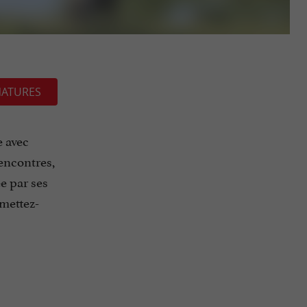
NATURES
e avec
encontres,
ée par ses
 mettez-