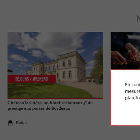
Séjours / Weekend
Gourmande
En cont
mesure
platef
Château la Chèze, un hôtel-restaurant 3* de
Faites voyager 
prestige aux portes de Bordeaux
adresses "cuis
Floirac
4,1 km - Bo