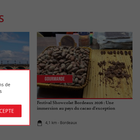
S
Gourmande
ns de
s
aux : Tout ce
Festival Showcolat Bordeaux 2026 : Une
de l'été 2026
immersion au pays du cacao d’exception
CCEPTE
4,1 km - Bordeaux