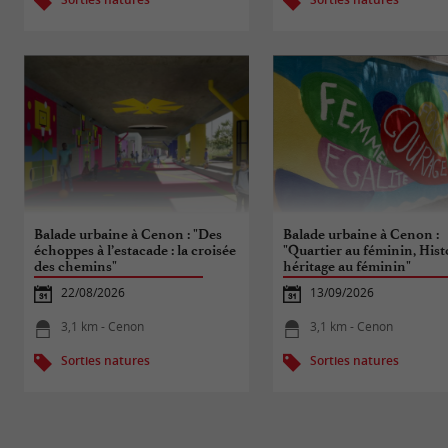
Balade urbaine à Cenon : "Des
Balade urbaine à Cenon :
échoppes à l’estacade : la croisée
"Quartier au féminin, Hist
des chemins"
héritage au féminin"
22/08/2026
13/09/2026
3,1 km - Cenon
3,1 km - Cenon
Sorties natures
Sorties natures