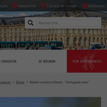
Espace Pro
Carnets de Voyage
Connexion
E DIVERTIR
SE RÉUNIR
TOP EXPÉRIENCES
 natures
Floirac
Balade urbaine à Floirac : "L'échappée verte"