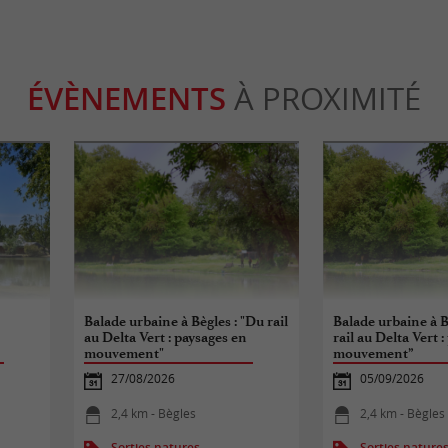
ÉVÈNEMENTS
À PROXIMITÉ
Balade urbaine à Bègles : "Du rail
Balade urbaine à B
au Delta Vert : paysages en
rail au Delta Vert 
mouvement"
mouvement”
27/08/2026
05/09/2026
2,4 km - Bègles
2,4 km - Bègles
Sorties natures
Sorties nature