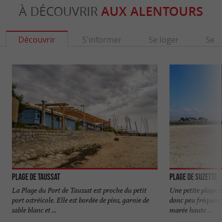
À DÉCOUVRIR
AUX ALENTOURS
Découvrir
S'informer
Se loger
Se r
Plage de Taussat
Plage de Suzette
La Plage du Port de Taussat est proche du petit
Une petite plage s
port ostréicole. Elle est bordée de pins, garnie de
donc peu fréquenté
sable blanc et ...
marée haute ...