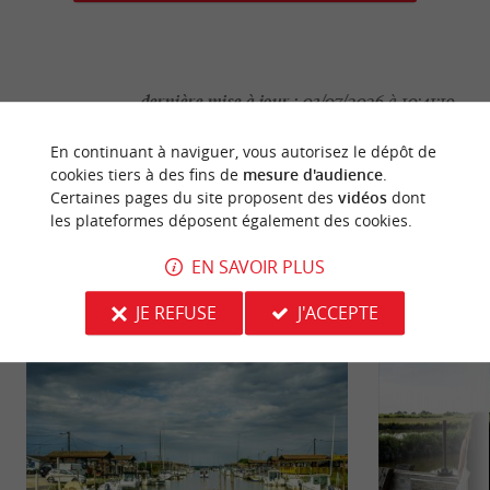
dernière mise à jour :
03/07/2026 à 10:41:19
Source :
Crédit photo :
Sirtaqui
-
Focus Coeur Bassin -
En continuant à naviguer, vous autorisez le dépôt de
cookies tiers à des fins de
mesure d'audience
.
CC BY-NC-ND 4.0
Certaines pages du site proposent des
vidéos
dont
les plateformes déposent également des cookies.
EN SAVOIR PLUS
NOUS AVONS TESTÉ
POUR VOUS
JE REFUSE
J'ACCEPTE