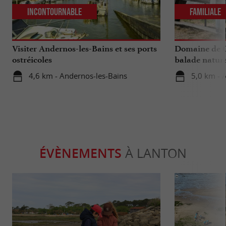
Incontournable
Familiale
Visiter Andernos-les-Bains et ses ports
Domaine de Ce
ostréicoles
balade natur
4,6 km - Andernos-les-Bains
5,0 km - 
ÉVÈNEMENTS
À LANTON