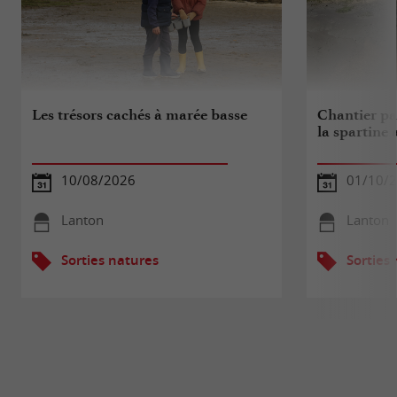
Les trésors cachés à marée basse
Chantier par
la spartine 
10/08/2026
01/10/
Lanton
Lanton
Sorties natures
Sorties