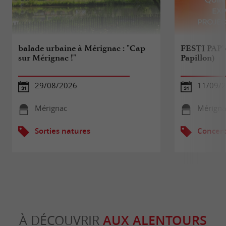
balade urbaine à Mérignac : "Cap
FESTI PAP' (
sur Mérignac !"
Papillon)
29/08/2026
11/09/
Mérignac
Mérigna
Sorties natures
Concert
À DÉCOUVRIR
AUX ALENTOURS