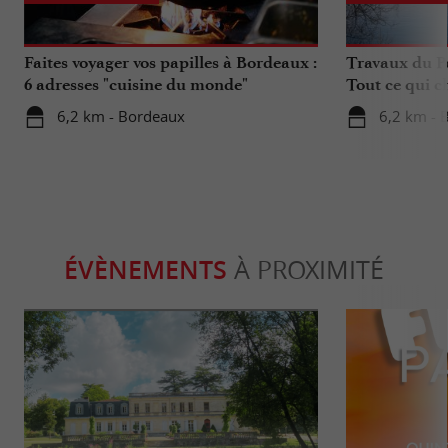
Faites voyager vos papilles à Bordeaux :
Travaux du Po
6 adresses "cuisine du monde"
Tout ce qui c
déplacements 
6,2 km - Bordeaux
6,2 km - 
ÉVÈNEMENTS
À PROXIMITÉ