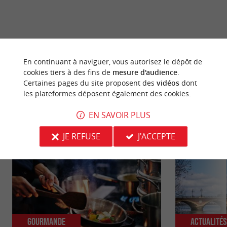
dernière mise à jour :
11/05/2026 à 08:29:42
En continuant à naviguer, vous autorisez le dépôt de
Source :
Evènement proposé par un internaute
cookies tiers à des fins de
mesure d'audience
.
Certaines pages du site proposent des
vidéos
dont
les plateformes déposent également des cookies.
EN SAVOIR PLUS
NOUS AVONS TESTÉ
POUR VOUS
JE REFUSE
J'ACCEPTE
Gourmande
Actualité