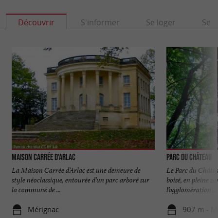
Découvrir
S'informer
Se loger
Se r
Maison Carrée d'Arlac
Parc du Château
La Maison Carrée d’Arlac est une demeure de
Le Parc du Châtea
style néoclassique, entourée d’un parc arboré sur
boisé, en pleine zo
la commune de ...
l’agglomération ...
Mérignac
907 m - M