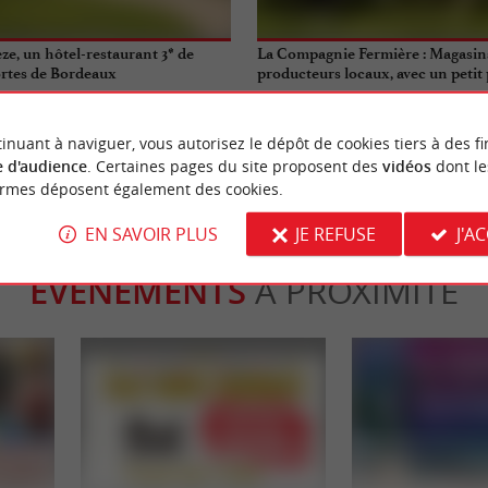
ze, un hôtel-restaurant 3* de
La Compagnie Fermière : Magasin
ortes de Bordeaux
producteurs locaux, avec un petit p
oirac
10,9 km - Gradignan
inuant à naviguer, vous autorisez le dépôt de cookies tiers à des fi
 d'audience
. Certaines pages du site proposent des
vidéos
dont le
ormes déposent également des cookies.
EN SAVOIR PLUS
JE REFUSE
J'A
ÉVÈNEMENTS
À PROXIMITÉ