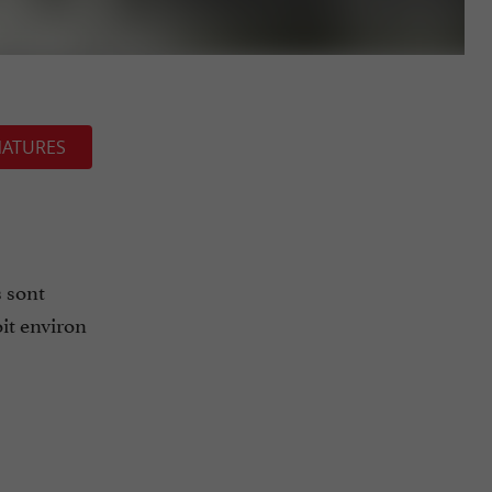
NATURES
s sont
it environ