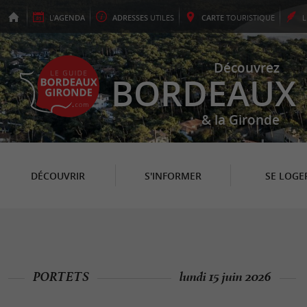
L'
AGENDA
ADRESSES
UTILES
CARTE
TOURISTIQUE
Découvrez
BORDEAUX
& la Gironde
DÉCOUVRIR
S'INFORMER
SE LOGE
PORTETS
lundi 15 juin 2026