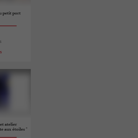
 petit port
s
es
t atelier
e aux étoiles "