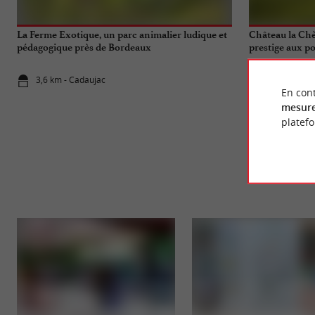
La Ferme Exotique, un parc animalier ludique et
Château la Chè
pédagogique près de Bordeaux
prestige aux p
3,6 km - Cadaujac
10,3 km - Fl
En cont
mesure
platef