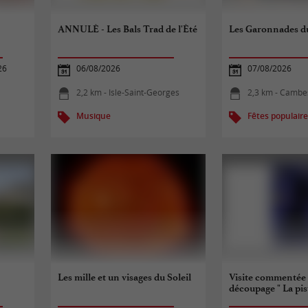
ANNULÉ - Les Bals Trad de l'Été
Les Garonnades du
26
06/08/2026
07/08/2026
2,2 km - Isle-Saint-Georges
2,3 km - Cambe
Musique
Fêtes populair
Les mille et un visages du Soleil
Visite commentée e
découpage " La pist