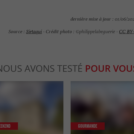
dernière mise à jour :
01/06/202
Source :
Crédit photo :
Sirtaqui
-
©philippelabeguerie -
CC BY
NOUS AVONS TESTÉ
POUR VOU
eekend
Gourmande