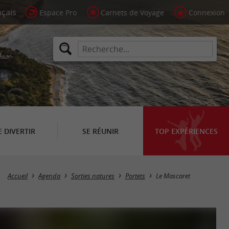
Espace Pro
Carnets de Voyage
Connexion
E DIVERTIR
SE RÉUNIR
TOP EXPÉRIENCES
Accueil
Agenda
Sorties natures
Portets
Le Mascaret