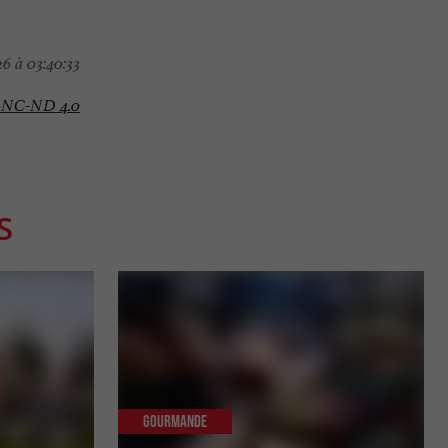
6 à 03:40:33
-NC-ND 4.0
S
Gourmande