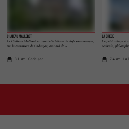
Château Malleret
La Brède
Le Château Malleret est une belle bâtisse de style néoclassique,
Ce petit village et 
sur la commune de Cadaujac, au nord de ...
écrivain, philosophe
3,1 km - Cadaujac
7,4 km - La