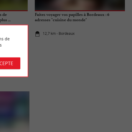
s de
Faites voyager vos papilles à Bordeaux : 6
lus ...
adresses "cuisine du monde"
12,7 km - Bordeaux
ns de
s
CCEPTE