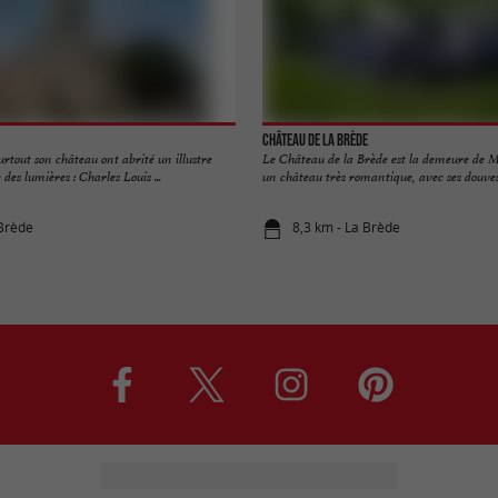
Château de La Brède
surtout son château ont abrité un illustre
Le Château de la Brède est la demeure de M
 des lumières : Charles Louis ...
un château très romantique, avec ses douves 
 Brède
8,3 km - La Brède