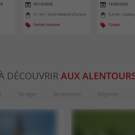
26
03/10/2026
18/08/2026
3,1 km - Saint-Médard-d'Eyrans
3,4 km - Cadauj
Sorties natures
Cirque
À DÉCOUVRIR
AUX ALENTOUR
r
Se loger
Se restaurer
Déguster