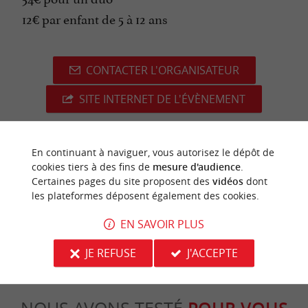
12€ par enfant de 5 à 12 ans
CONTACTER L'ORGANISATEUR
SITE INTERNET DE L'ÉVÈNEMENT
En continuant à naviguer, vous autorisez le dépôt de
cookies tiers à des fins de
mesure d'audience
.
dernière mise à jour :
15/06/2026 à 11:46:50
Certaines pages du site proposent des
vidéos
dont
les plateformes déposent également des cookies.
Source :
Image d'illustration non
Sirtaqui
-
contractuelle
EN SAVOIR PLUS
JE REFUSE
J'ACCEPTE