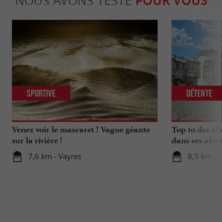
NOUS AVONS TESTÉ
POUR VOUS
Sportive
Détente
Venez voir le mascaret ! Vague géante
Top 10 des ch
sur la rivière !
dans ses alen
7,6 km - Vayres
8,5 km - 