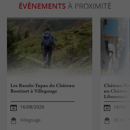
ÉVÈNEMENTS
À PROXIMITÉ
Les Rando-Tapas du Château
Château Bo
Boutinet à Villegouge
au Château 
Libournais"
16/08/2026
16/08/
Villegouge
39 m - V