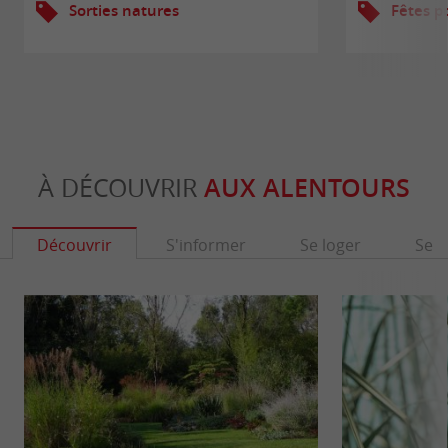
Sorties natures
Fêtes p
À DÉCOUVRIR
AUX ALENTOURS
Découvrir
S'informer
Se loger
Se r