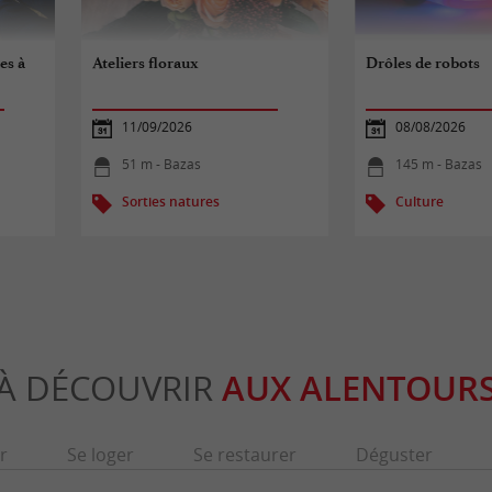
les à
Ateliers floraux
Drôles de robots
11/09/2026
08/08/2026
51 m - Bazas
145 m - Bazas
Sorties natures
Culture
À DÉCOUVRIR
AUX ALENTOUR
r
Se loger
Se restaurer
Déguster