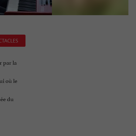
CTACLES
 par la
ui où le
hée du