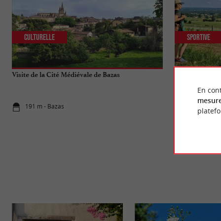
Culturelle
Sportive
Visite de la Cité Médiévale de Bazas
Les plus belle
En cont
mesure
191 m - Bazas
191 m - Baz
platef