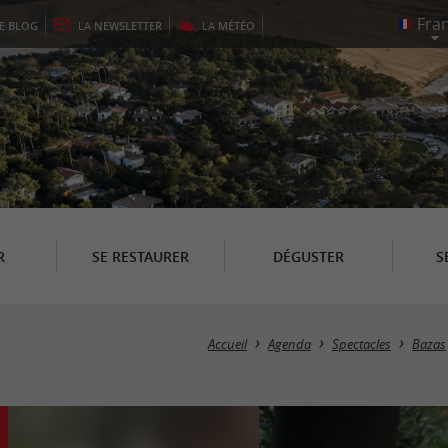
LE
BLOG
LA
NEWSLETTER
LA
MÉTÉO
R
SE RESTAURER
DÉGUSTER
S
Accueil
Agenda
Spectacles
Bazas