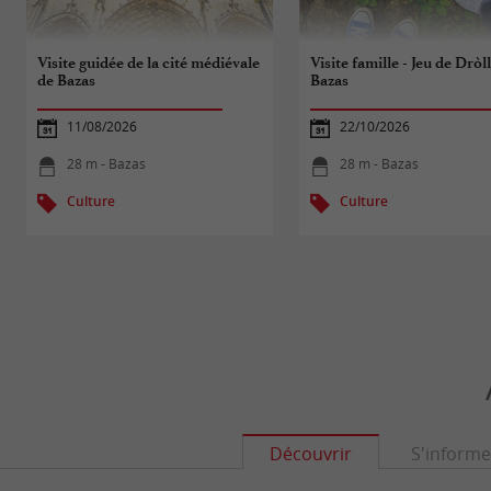
Visite guidée de la cité médiévale
Visite famille - Jeu de Dròl
de Bazas
Bazas
11/08/2026
22/10/2026
28 m - Bazas
28 m - Bazas
Culture
Culture
Découvrir
S'informe