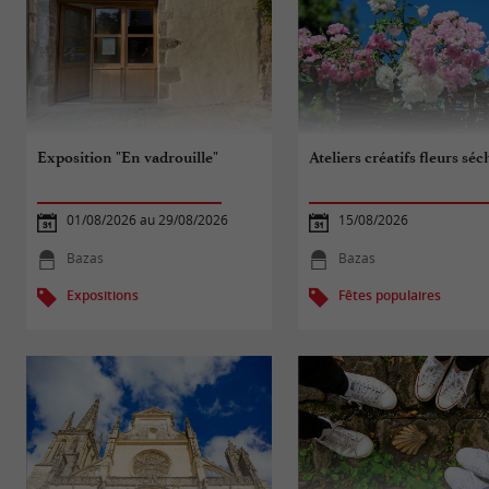
Exposition "En vadrouille"
Ateliers créatifs fleurs sé
01/08/2026 au 29/08/2026
15/08/2026
Bazas
Bazas
Expositions
Fêtes populaires