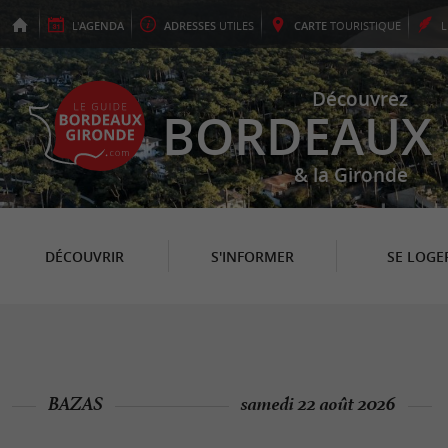
L'
AGENDA
ADRESSES
UTILES
CARTE
TOURISTIQUE
Découvrez
BORDEAUX
& la Gironde
DÉCOUVRIR
S'INFORMER
SE LOGE
BAZAS
samedi 22 août 2026