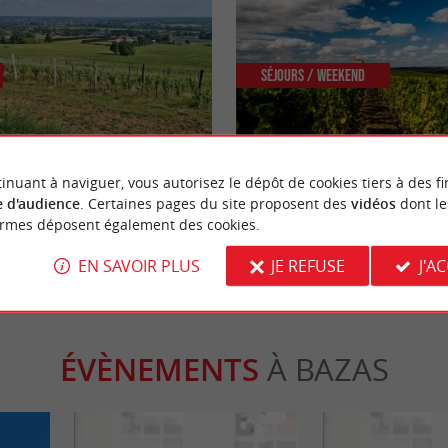
Séjours / Weekend
s randonnées de Gironde
Vacances originales en Gironde :
le Sauternais et le sud-Gironde
inuant à naviguer, vous autorisez le dépôt de cookies tiers à des fi
 d'audience
. Certaines pages du site proposent des
vidéos
dont le
as
15,1 km - Sauternes
ormes déposent également des cookies.
EN SAVOIR PLUS
JE REFUSE
J'A
ÉVÈNEMENTS
À BAZAS