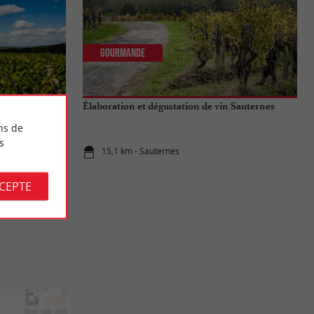
Gourmande
 Escapade dans
Élaboration et dégustation de vin Sauternes
ns de
s
15,1 km - Sauternes
CCEPTE