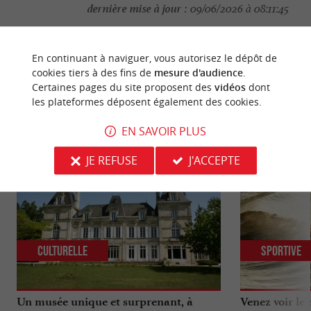
dernière mise à jour :
09/06/2026 à 08:11:45
Source :
Evènement proposé par un internaute
En continuant à naviguer, vous autorisez le dépôt de
cookies tiers à des fins de
mesure d'audience
.
Certaines pages du site proposent des
vidéos
dont
les plateformes déposent également des cookies.
NOUS AVONS TESTÉ
POUR VOUS
EN SAVOIR PLUS
JE REFUSE
J'ACCEPTE
Culturelle
Sportive
Un musée unique et surprenant, à
Venez voir le