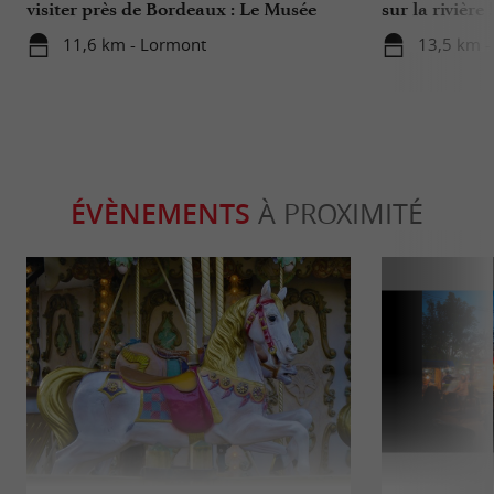
visiter près de Bordeaux : Le Musée
sur la rivière !
National de l’Assurance Maladie
11,6 km - Lormont
13,5 km -
ÉVÈNEMENTS
À PROXIMITÉ