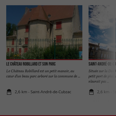
Le Château Robillard et son parc
Saint-André-de-C
Le Château Robillard est un petit manoir, au
Située sur la Dor
cœur d’un beau parc arboré sur la commune de ...
petit port de plais
n’aurait pas ...
2,6 km - Saint-André-de-Cubzac
2,6 km - S