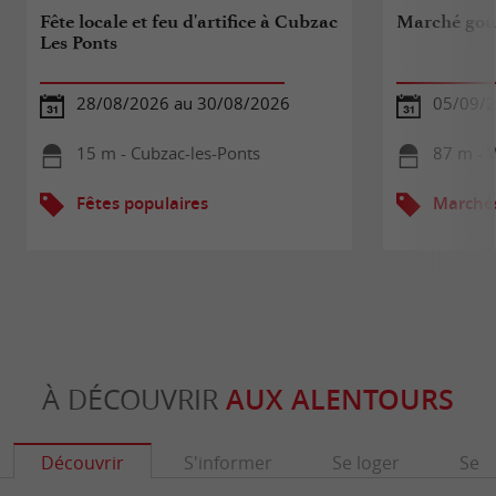
Fête locale et feu d'artifice à Cubzac
Marché gou
Les Ponts
28/08/2026 au 30/08/2026
05/09/
15 m - Cubzac-les-Ponts
87 m - V
Fêtes populaires
Marché
À DÉCOUVRIR
AUX ALENTOURS
Découvrir
S'informer
Se loger
Se r