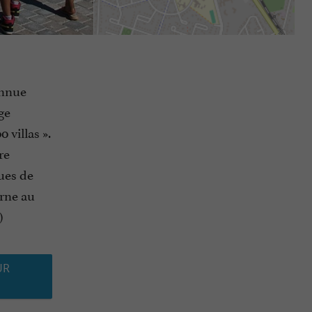
onnue
ge
 villas ».
re
ques de
rne au
)
UR