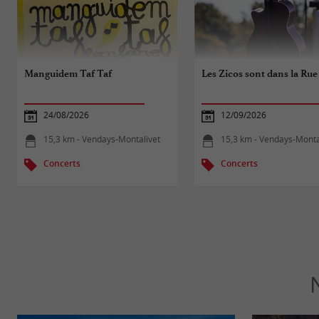
Manguidem Taf Taf
Les Zicos sont dans la Rue
24/08/2026
12/09/2026
15,3 km - Vendays-Montalivet
15,3 km - Vendays-Monta
Concerts
Concerts