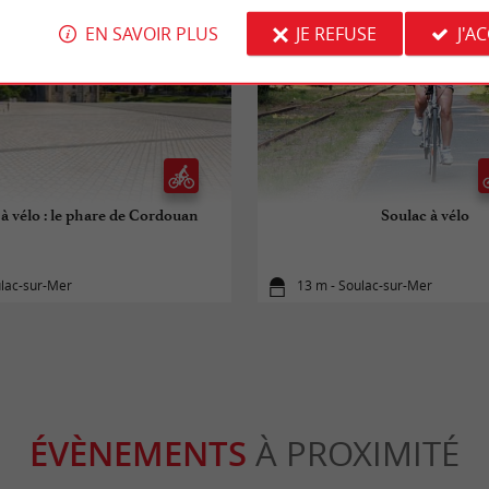
EN SAVOIR PLUS
JE REFUSE
J'A
à vélo : le phare de Cordouan
Soulac à vélo
ulac-sur-Mer
13 m - Soulac-sur-Mer
ÉVÈNEMENTS
À PROXIMITÉ