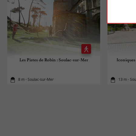
Les Pistes de Robin : Soulac-sur-Mer
Iconiques 
8 m - Soulac-sur-Mer
13 m - So