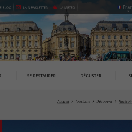
LE
BLOG
LA
NEWSLETTER
LA
MÉTÉO
R
SE RESTAURER
DÉGUSTER
S
Accueil
Tourisme
Découvrir
Itinéra