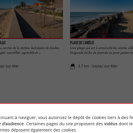
ulac
Plage de l'Amélie
 centre de la station balnéaire de Soulac.
Une plage qui est à proximité du centre vill
ée, surveillée, agréable et ...
baignade de fin de journée ou pour passer la .
lac-sur-Mer
3,7 km - Soulac-sur-Mer
VOUS AIMEREZ
AUSSI
inuant à naviguer, vous autorisez le dépôt de cookies tiers à des fi
 d'audience
. Certaines pages du site proposent des
vidéos
dont le
ormes déposent également des cookies.