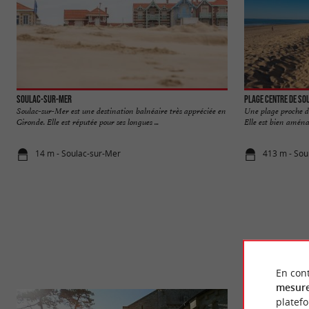
Soulac-sur-Mer
Plage Centre de So
Soulac-sur-Mer est une destination balnéaire très appréciée en
Une plage proche du
Gironde. Elle est réputée pour ses longues ...
Elle est bien aménag
14 m - Soulac-sur-Mer
413 m - Sou
En cont
mesure
platef