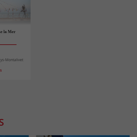
e la Mer
ys-Montalivet
es
S