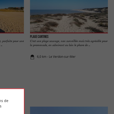
Plage Cantines
e, parfaite pour une
C'est une plage sauvage, non surveillée mais très agréable pour
..
la promenade, en admirant au loin le phare de ...
6,0 km - Le Verdon-sur-Mer
ns de
s