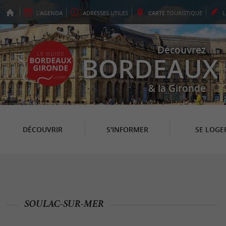
L'
AGENDA
ADRESSES
UTILES
CARTE
TOURISTIQUE
Découvrez
BORDEAUX
& la Gironde
DÉCOUVRIR
S'INFORMER
SE LOGE
SOULAC-SUR-MER