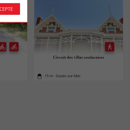
CCEPTE
Circuit des villas soulacaises
15 m - Soulac-sur-Mer