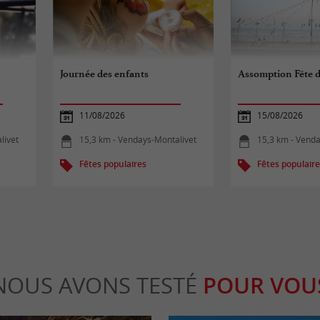
Journée des enfants
Assomption Fête d
11/08/2026
15/08/2026
livet
15,3 km - Vendays-Montalivet
15,3 km - Venda
Fêtes populaires
Fêtes populair
NOUS AVONS TESTÉ
POUR VOU