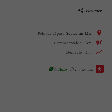
Partager
Soulac-sur-Mer
Point de départ :
6,1 km
Distance totale :
16 m
Dénivelé :
Marche à pied :
Facile
2 h. 30 min.