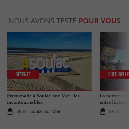
NOUS AVONS TESTÉ
POUR VOUS
Détente
Culturell
Promenade à Soulac-sur-Mer : les
La batterie cô
incontournables
entre histoire
89 m - Soulac-sur-Mer
89 m - So