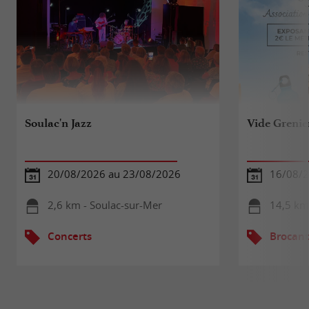
Soulac'n Jazz
Vide Grenie
20/08/2026 au 23/08/2026
16/08/
2,6 km - Soulac-sur-Mer
14,5 km
Concerts
Brocant