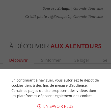
Source :
Sirtaqui
| Gironde Tourisme
Crédit photo :
@Sirtaqui Cf. Gironde Tourisme
À DÉCOUVRIR
AUX ALENTOURS
Découvrir
S'informer
Se loger
Se r
En continuant à naviguer, vous autorisez le dépôt de
cookies tiers à des fins de
mesure d'audience
.
Certaines pages du site proposent des
vidéos
dont
les plateformes déposent également des cookies.
EN SAVOIR PLUS