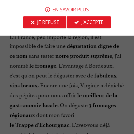
EN SAVOIR PLUS
Dégustation dans la boutique Pierre Oteiza
JE REFUSE
J'ACCEPTE
En France, peu importe la région, il est
impossible de faire une
dégustation digne de
sans tester
, j'ai
ce nom
notre produit suprême
nommé
. L'avantage à Bordeaux,
le fromage
c'est qu'on peut le déguster avec de
fabuleux
. Encore une fois, Virginie a déniché
vins locaux
des pépites pour nous offrir
le meilleur de la
. On déguste
gastronomie locale
3 fromages
dont mon favori
régionaux
. L’avez-vous déjà
le Trappe d’
Echourgnac
gouté ? A base de lait de vache, c'est