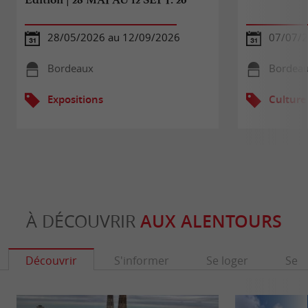
28/05/2026 au 12/09/2026
07/07/2
Bordeaux
Bordea
Expositions
Culture
À DÉCOUVRIR
AUX ALENTOURS
Découvrir
S'informer
Se loger
Se r