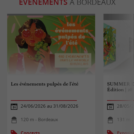
ÉVÈNEMENTS
À BORDEAUX
Les événements pulpés de l'été
SUMMER E
Édition | 2
24/06/2026 au 31/08/2026
28/05/2
120 m - Bordeaux
131 m -
Concerts
Exposit