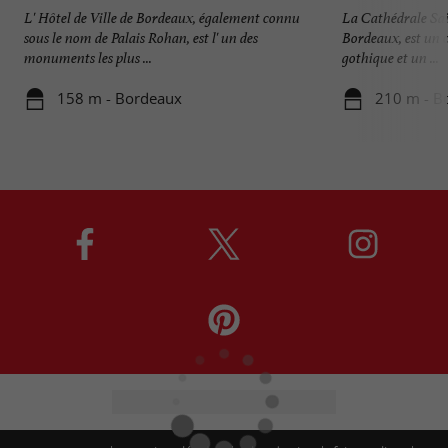
L' Hôtel de Ville de Bordeaux, également connu
La Cathédrale Sai
sous le nom de Palais Rohan, est l' un des
Bordeaux, est un c
monuments les plus ...
gothique et un ...
158 m - Bordeaux
210 m - B