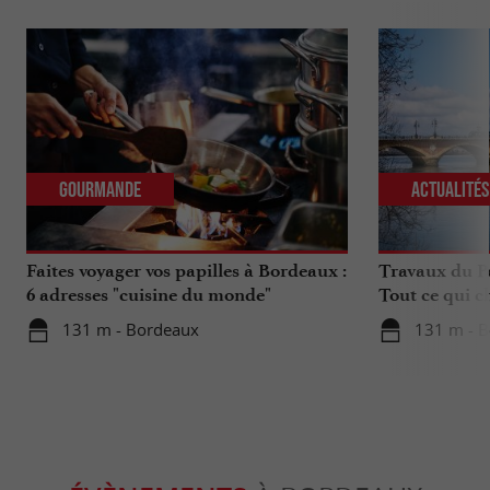
Gourmande
Actualité
Faites voyager vos papilles à Bordeaux :
Travaux du Po
6 adresses "cuisine du monde"
Tout ce qui c
déplacements 
131 m - Bordeaux
131 m - 