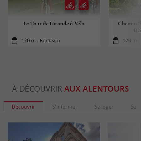
Le Tour de Gironde à Vélo
Chemin d
Bo
120 m - Bordeaux
120 m -
À DÉCOUVRIR
AUX ALENTOURS
Découvrir
S'informer
Se loger
Se r