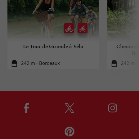
Le Tour de Gironde à Vélo
Chemin d
Bo
242 m - Bordeaux
242 m -