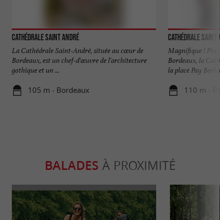
Cathédrale Saint André
Cathédrale Saint
La Cathédrale Saint-André, située au cœur de
Magnifique ! Plus 
Bordeaux, est un chef-d'œuvre de l'architecture
Bordeaux, la Cat
gothique et un ...
la place Pay Berlan
105 m - Bordeaux
110 m - B
BALADES
À PROXIMITÉ