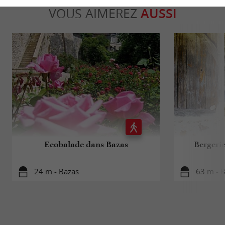
VOUS AIMEREZ
AUSSI
Ecobalade dans Bazas
Bergeri
24 m - Bazas
63 m - 