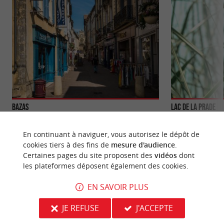
Bazas
Lac de la Prade
Bazas évoque, pour les fins gastronomes, cette
Sur la commune de
viande tendre, succulente et savoureuse qui fait la
situe à la limite E
En continuant à naviguer, vous autorisez le dépôt de
fierté de ce ...
pas du ...
cookies tiers à des fins de
mesure d'audience
.
Certaines pages du site proposent des
vidéos
dont
2,6 km - Bazas
3,5 km - B
les plateformes déposent également des cookies.
EN SAVOIR PLUS
JE REFUSE
J'ACCEPTE