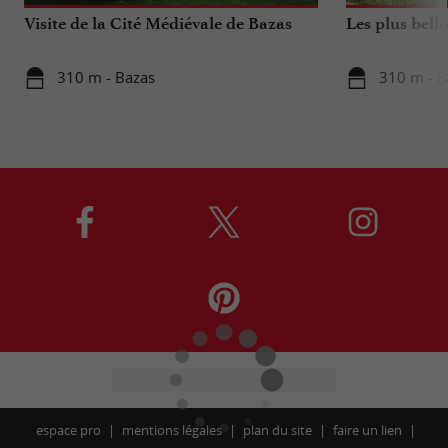
Visite de la Cité Médiévale de Bazas
Les plus bell
310 m - Bazas
310 m - B
espace pro
mentions légales
plan du site
faire un lien