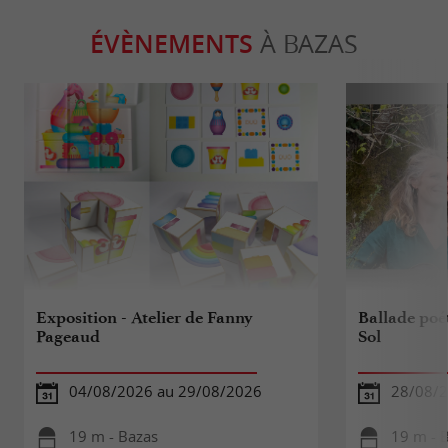
ÉVÈNEMENTS
À BAZAS
Exposition - Atelier de Fanny
Ballade poé
Pageaud
Sol
04/08/2026 au 29/08/2026
28/08/
19 m - Bazas
19 m - 