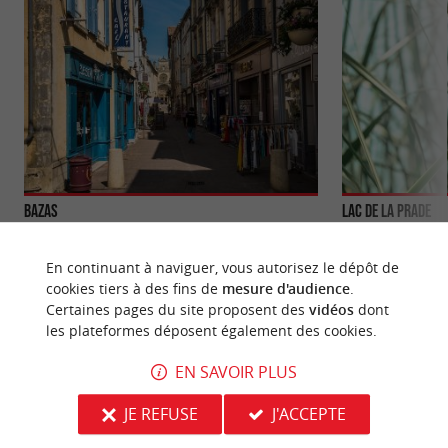
Bazas
Lac de la Prade
Bazas évoque, pour les fins gastronomes, cette
Sur la commune de
viande tendre, succulente et savoureuse qui fait la
situe à la limite E
En continuant à naviguer, vous autorisez le dépôt de
fierté de ce ...
pas du ...
cookies tiers à des fins de
mesure d'audience
.
Certaines pages du site proposent des
vidéos
dont
2,7 km - Bazas
3,8 km - B
les plateformes déposent également des cookies.
EN SAVOIR PLUS
JE REFUSE
J'ACCEPTE