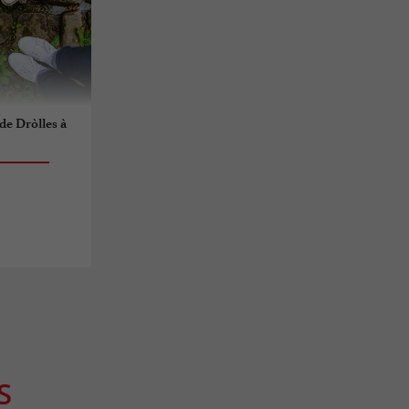
 de Dròlles à
S