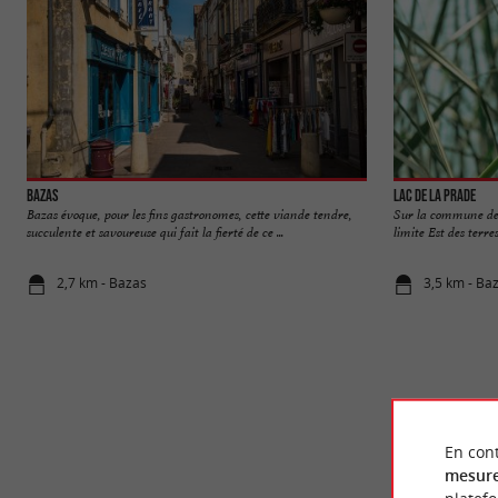
Bazas
Lac de la Prade
Bazas évoque, pour les fins gastronomes, cette viande tendre,
Sur la commune de B
succulente et savoureuse qui fait la fierté de ce ...
limite Est des terre
2,7 km - Bazas
3,5 km - Ba
En cont
mesure