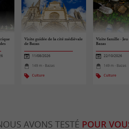
rique
Visite guidée de la cité médiévale
Visite famille - Jeu
 des
de Bazas
Bazas
26
11/08/2026
22/10/2026
149 m - Bazas
149 m - Bazas
Culture
Culture
NOUS AVONS TESTÉ
POUR VOU