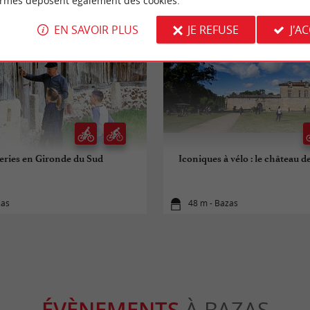
ormes déposent également des cookies.
EN SAVOIR PLUS
JE REFUSE
J'A
eries en Gironde du Sud
Iconiques à vélo : le château 
zas
48 m - Bazas
ÉVÈNEMENTS
À BAZAS