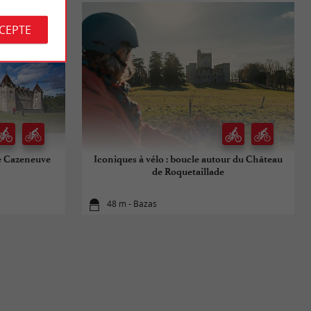
CCEPTE
de Cazeneuve
Iconiques à vélo : boucle autour du Château
de Roquetaillade
48 m - Bazas