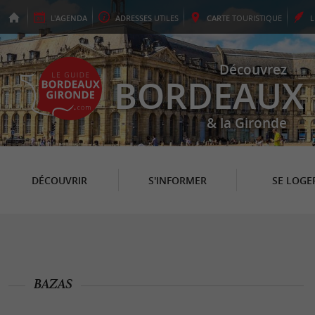
L'
AGENDA
ADRESSES
UTILES
CARTE
TOURISTIQUE
Découvrez
BORDEAUX
& la Gironde
DÉCOUVRIR
S'INFORMER
SE LOGE
BAZAS