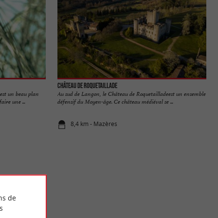
Château de Roquetaillade
est un beau plan
Au sud de Langon, le Château de Roquetailladeest un ensemble
aire une ...
défensif du Moyen-âge. Ce château médiéval se ...
8,4 km - Mazères
ns de
s