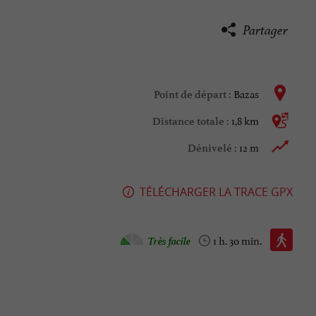
Partager
Bazas
Point de départ :
1,8 km
Distance totale :
12 m
Dénivelé :
TÉLÉCHARGER LA TRACE GPX
Marche à pied :
Très facile
1 h. 30 min.