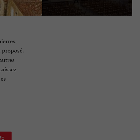
ierres,
t proposé.
 autres
Laissez
ses
RE