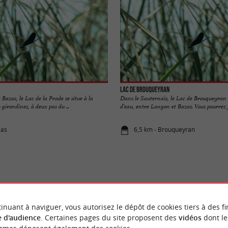
Lac de Brouqueyran
azas, le Lac de la Prade se situe à la
Dans le Sauternais, le Lac de Brouqueyran 
s girondines, à deux pas du ...
d’eau, entre Langon et Bazas. Vous pourrez f
zas
6,5 km - Brouqueyran
VOUS AIMEREZ
AUSSI
inuant à naviguer, vous autorisez le dépôt de cookies tiers à des fi
 d'audience
. Certaines pages du site proposent des
vidéos
dont le