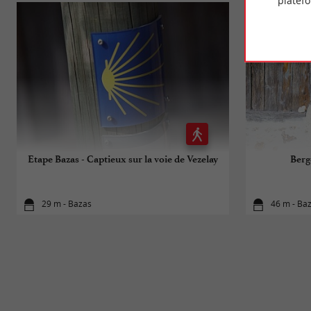
platef
Etape Bazas - Captieux sur la voie de Vezelay
Berg
29 m - Bazas
46 m - Ba