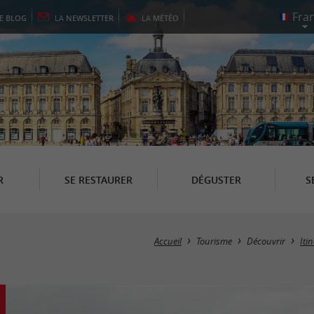
LE
BLOG
LA
NEWSLETTER
LA
MÉTÉO
R
SE RESTAURER
DÉGUSTER
S
Accueil
Tourisme
Découvrir
Iti