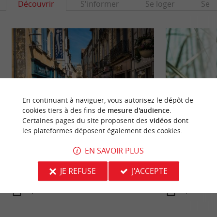
Découvrir
S'informer
Se loger
Se r
En continuant à naviguer, vous autorisez le dépôt de
cookies tiers à des fins de
mesure d'audience
.
Certaines pages du site proposent des
vidéos
dont
les plateformes déposent également des cookies.
Bazas
Lac de la Prade
EN SAVOIR PLUS
Bazas évoque, pour les fins gastronomes, cette
Sur la commune de
viande tendre, succulente et savoureuse qui fait la
situe à la limite E
fierté de ce ...
pas du ...
JE REFUSE
J'ACCEPTE
2,7 km - Bazas
3,4 km - B