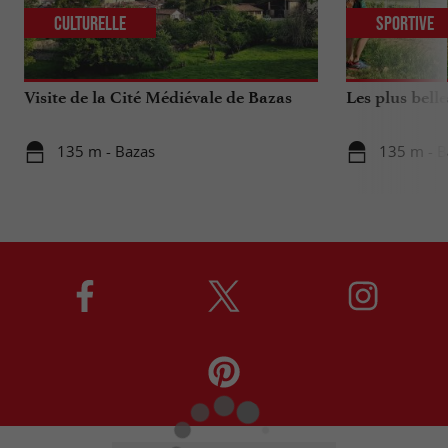
Culturelle
Sportive
Visite de la Cité Médiévale de Bazas
Les plus bell
135 m - Bazas
135 m - B