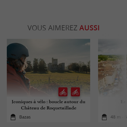
VOUS AIMEREZ
AUSSI
Iconiques à vélo : boucle autour du
En
Château de Roquetaillade
Bazas
48 m - 