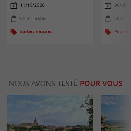
11/10/2026
06/08/
61 m - Bazas
69 m - 
Sorties natures
Patrimo
NOUS AVONS TESTÉ
POUR VOUS