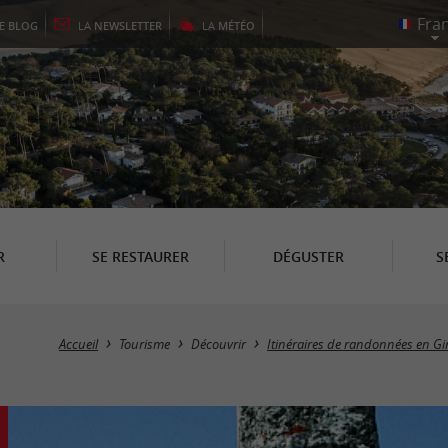
LE
BLOG
LA
NEWSLETTER
LA
MÉTÉO
R
SE RESTAURER
DÉGUSTER
S
Accueil
Tourisme
Découvrir
Itinéraires de randonnées en G