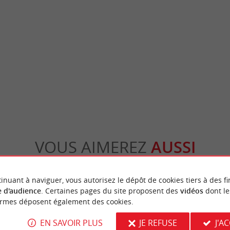
et son musée
Pauillac
ur de Lesparre-Médoc est un donjon carré,
Pauillac est une véritable pépite pour les am
 château médiéval du 14ème, ...
curieux de culture. Située sur la rive gauche .
sparre-Médoc
17,6 km - Pauillac
VOUS AIMEREZ
AUSSI
inuant à naviguer, vous autorisez le dépôt de cookies tiers à des fi
 d'audience
. Certaines pages du site proposent des
vidéos
dont le
ormes déposent également des cookies.
EN SAVOIR PLUS
JE REFUSE
J'A