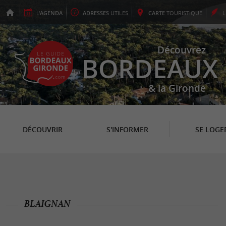
L'
AGENDA
ADRESSES
UTILES
CARTE
TOURISTIQUE
Découvrez
BORDEAUX
& la Gironde
DÉCOUVRIR
S'INFORMER
SE LOGE
BLAIGNAN