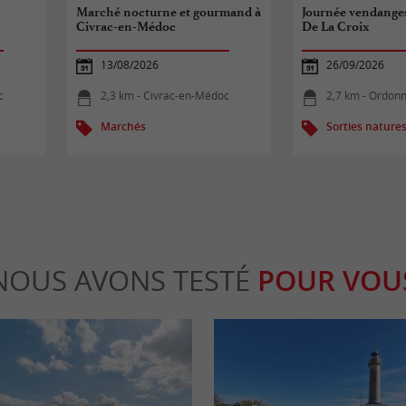
Marché nocturne et gourmand à
Journée vendange
Civrac-en-Médoc
De La Croix
13/08/2026
26/09/2026
c
2,3 km - Civrac-en-Médoc
2,7 km - Ordon
Marchés
Sorties nature
NOUS AVONS TESTÉ
POUR VOU