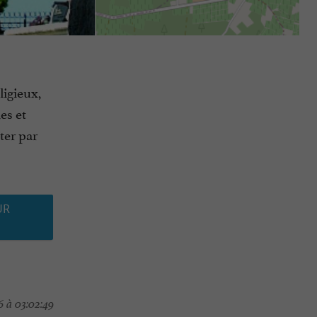
ligieux,
es et
ter par
UR
 à 03:02:49