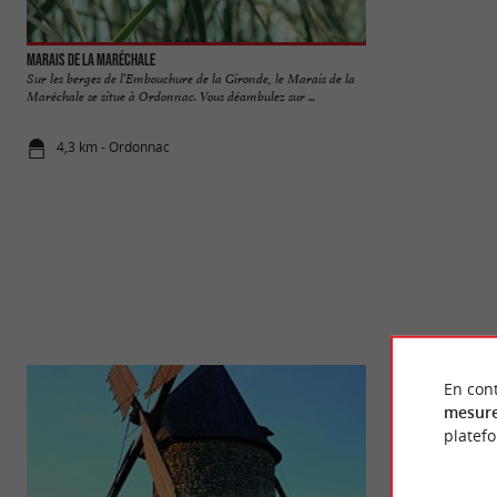
Marais de la Maréchale
Tour de l'Honneur 
Sur les berges de l’Embouchure de la Gironde, le Marais de la
La Tour de l’honne
Maréchale se situe à Ordonnac. Vous déambulez sur ...
vestige d’un ancien
4,3 km - Ordonnac
5,3 km - Le
En cont
mesure
platef