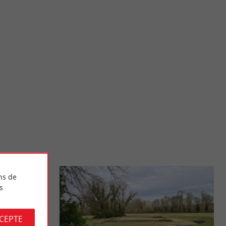
Réserve naturelle des dunes et marais d'Hourtin
ateurs de vin et les
La Réserve Naturelle Nationale des Dunes et Marais d’Hourtin
..
couvre un vaste territoire de la Plage centrale ...
18,7 km - Hourtin
ns de
s
CCEPTE