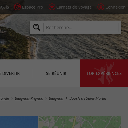
Espace Pro
Carnets de Voyage
Connexion
E DIVERTIR
SE RÉUNIR
TOP EXPÉRIENCES
ironde
Blaignan-Prignac
Blaignan
Boucle de Saint-Martin