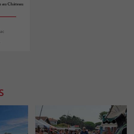
s au Château
nac
s
S