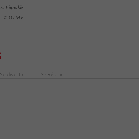
oc Vignoble
 :
© OTMV
S
Se divertir
Se Réunir