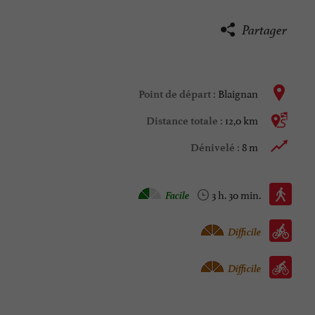
Partager
Blaignan
Point de départ :
12,0 km
Distance totale :
8 m
Dénivelé :
Marche à pied :
Facile
3 h. 30 min.
Vélo vtc :
Difficile
Vélo / route :
Difficile