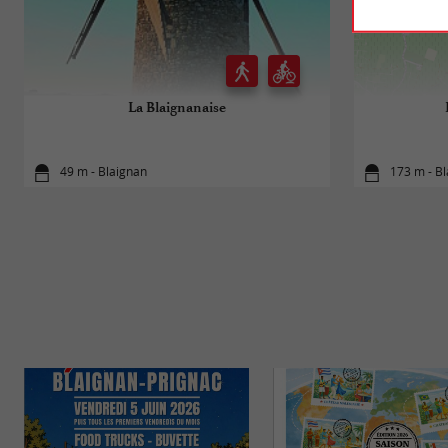
La Blaignanaise
49 m - Blaignan
173 m - B