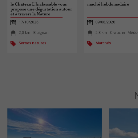
le Château L'Inclassable vous
maché hebdomadaire
propose une dégustation autour
et à travers la Nature
17/10/2026
09/08/2026
2,0 km - Blaignan
2,3 km - Civrac-en-Médo
Sorties natures
Marchés