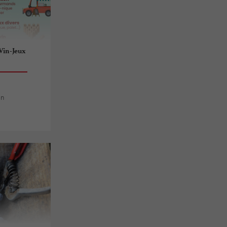
 Vin-Jeux
an