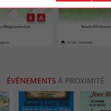
La Blaignanaise.kml
Boucle d'Ordonna
laignan
3,7 km - Ordonnac
ÉVÈNEMENTS
À PROXIMITÉ