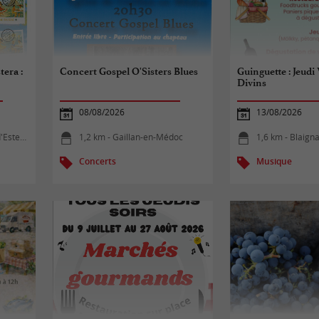
era :
Concert Gospel O'Sisters Blues
Guinguette : Jeudi
Divins
08/08/2026
13/08/2026
steuil
1,2 km - Gaillan-en-Médoc
1,6 km - Blaign
Concerts
Musique