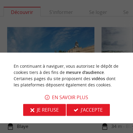
Découvrir
S'informer
Se loger
Se r
En continuant à naviguer, vous autorisez le dépôt de
cookies tiers à des fins de
mesure d'audience
.
Certaines pages du site proposent des
vidéos
dont
les plateformes déposent également des cookies.
La Citadelle de Blaye
Blaye
EN SAVOIR PLUS
La visite guidée de la Citadelle de Blaye offre une
La citadelle Vauban
immersion captivante dans l' histoire fascinante
flanc de falaise e
JE REFUSE
J'ACCEPTE
de ce site ...
de ...
Blaye
34 m - Bla