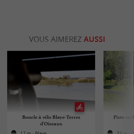
VOUS AIMEREZ
AUSSI
Boucle à vélo Blaye-Terres
Piste cyc
d'Oiseaux
17 m - Blaye
37 m - B