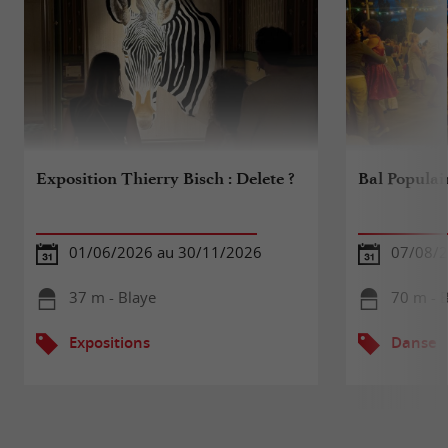
Exposition Thierry Bisch : Delete ?
Bal Populai
01/06/2026 au 30/11/2026
07/08/
37 m - Blaye
70 m - 
Expositions
Danse