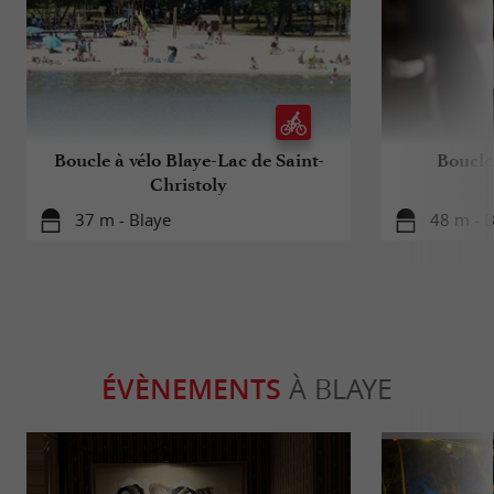
Boucle à vélo Blaye-Lac de Saint-
Boucle
Christoly
37 m - Blaye
48 m - B
ÉVÈNEMENTS
À BLAYE