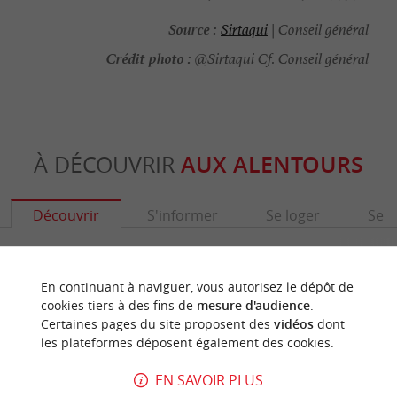
Source :
Sirtaqui
| Conseil général
Crédit photo :
@Sirtaqui Cf. Conseil général
À DÉCOUVRIR
AUX ALENTOURS
Découvrir
S'informer
Se loger
Se r
En continuant à naviguer, vous autorisez le dépôt de
cookies tiers à des fins de
mesure d'audience
.
Certaines pages du site proposent des
vidéos
dont
les plateformes déposent également des cookies.
EN SAVOIR PLUS