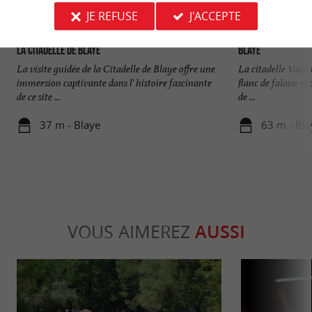
JE REFUSE
J'ACCEPTE
La Citadelle de Blaye
Blaye
La visite guidée de la Citadelle de Blaye offre une
La citadelle Vauban
immersion captivante dans l' histoire fascinante
flanc de falaise e
de ce site ...
de ...
37 m - Blaye
63 m - Bla
VOUS AIMEREZ
AUSSI