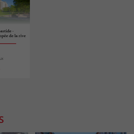
astide -
pée de la rive
ux
s
S