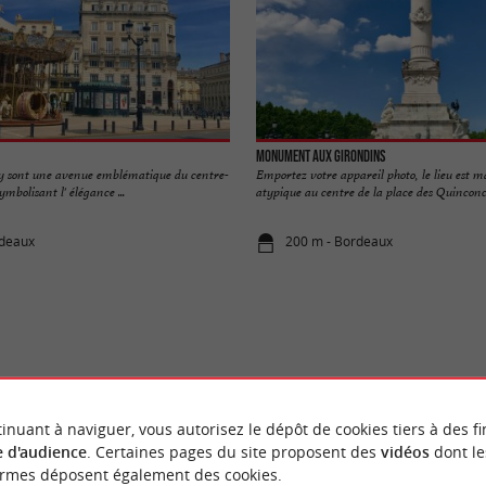
Monument aux Girondins
ny sont une avenue emblématique du centre-
Emportez votre appareil photo, le lieu est m
ymbolisant l' élégance ...
atypique au centre de la place des Quinconces
rdeaux
200 m - Bordeaux
VOUS AIMEREZ
AUSSI
inuant à naviguer, vous autorisez le dépôt de cookies tiers à des fi
 d'audience
. Certaines pages du site proposent des
vidéos
dont le
ormes déposent également des cookies.