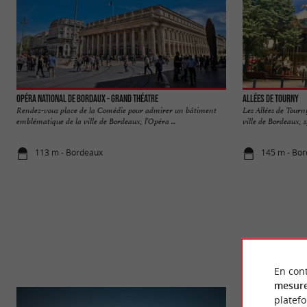
Opéra National de Bordaux - Grand Théatre
Allées de Tourny
Rendez-vous place de la Comédie pour admirer un bâtiment
Les Allées de Tour
emblématique de la ville de Bordeaux, l’Opéra ...
ville de Bordeaux, s
113 m - Bordeaux
145 m - Bo
En cont
mesure
platef