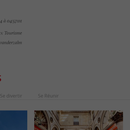
4 à 04:57:01
ux Tourisme
.vanderzalm
S
Se divertir
Se Réunir