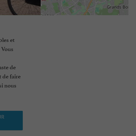
les et
. Vous
aste de
 de faire
si nous
UR