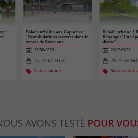
c : "
Balade urbaine aux Capucins :
Balade urbaine à B
es"
"Déambulations secrètes dans le
Benauge : "Une épo
ventre de Bordeaux"
droite"
29/08/2026
29/08/2026
786 m - Bordeaux
786 m - Bordea
Sorties natures
Sorties nature
NOUS AVONS TESTÉ
POUR VOU