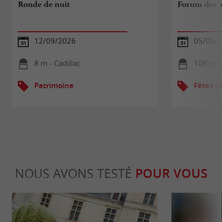
Ronde de nuit
Forum des a
12/09/2026
05/09/
8 m - Cadillac
108 m - 
Patrimoine
Fêtes p
NOUS AVONS TESTÉ
POUR VOUS