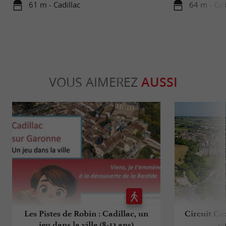
61 m - Cadillac
64 m - Cad
VOUS AIMEREZ
AUSSI
Les Pistes de Robin : Cadillac, un
Circuit Ca
jeu dans la ville (8-12 ans)
ci