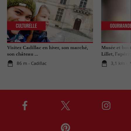
Culturelle
Gourmand
Visitez Cadillac en hiver, son marché,
Musée et bout
son château ...
Lillet, l’apér
excellence
86 m - Cadillac
3,1 km - 