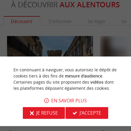
À DÉCOUVRIR
AUX ALENTOURS
Découvrir
S'informer
Se loger
Se r
En continuant à naviguer, vous autorisez le dépôt de
cookies tiers à des fins de
mesure d'audience
.
Certaines pages du site proposent des
vidéos
dont
les plateformes déposent également des cookies.
EN SAVOIR PLUS
Cadillac-sur-Garonne
Léonor d'Aquitaine
Cadillac-sur-Garonne se situe en Gironde, au
Depuis plus de vi
JE REFUSE
J'ACCEPTE
cœur de l’ Entre-deux-Mers. Elle offre un mélange
conférencière, dé
harmonieux entre ...
singulière de la ...