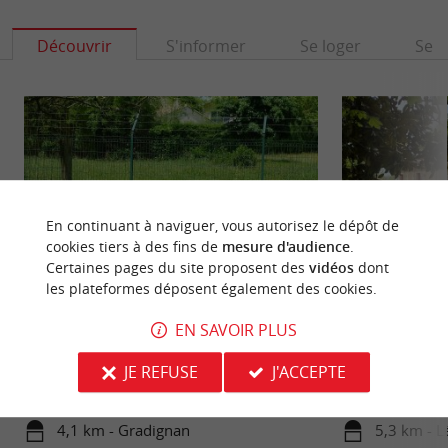
Découvrir
S'informer
Se loger
Se r
En continuant à naviguer, vous autorisez le dépôt de
cookies tiers à des fins de
mesure d'audience
.
Certaines pages du site proposent des
vidéos
dont
les plateformes déposent également des cookies.
Parc René Canivenc, le Moulineau
Parc de Pontaulic
EN SAVOIR PLUS
Au sud de l’agglomération bordelaise, sur la
Le Parc de Pontau
commune de Gradignan, le Parc du Moulineau est
cœur de Léognan, 
JE REFUSE
J'ACCEPTE
un parc animalier. Il ...
Vous y ferez ...
4,1 km - Gradignan
5,3 km - 