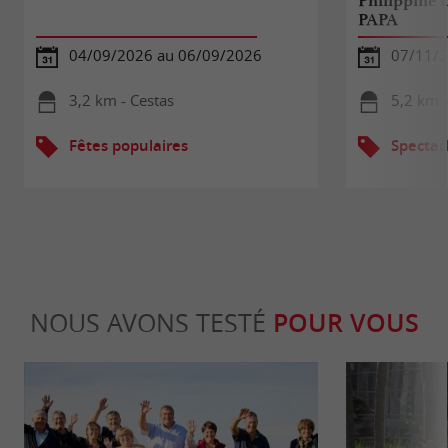
Philippine 
PAPA
04/09/2026 au 06/09/2026
07/11/
3,2 km - Cestas
5,2 km 
Fêtes populaires
Spectac
NOUS AVONS TESTÉ
POUR VOUS