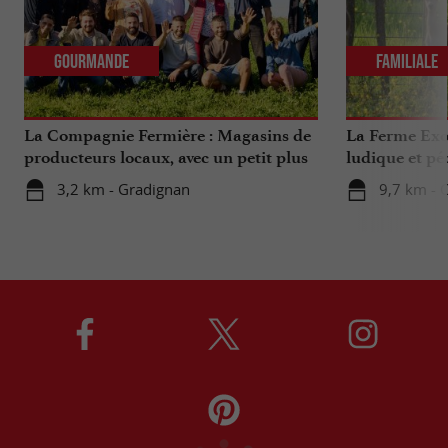
Gourmande
Familiale
La Compagnie Fermière : Magasins de
La Ferme Exo
producteurs locaux, avec un petit plus
ludique et pé
...
Bordeaux
3,2 km - Gradignan
9,7 km - 