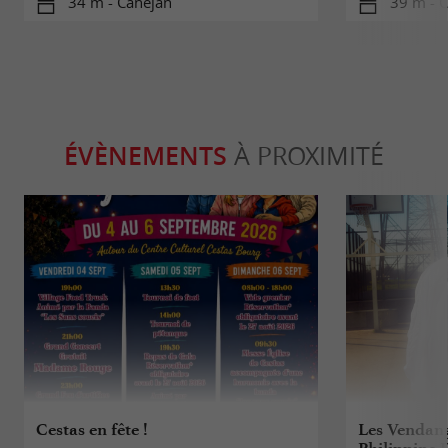
34 m - Canéjan
39 m - 
ÉVÈNEMENTS
À PROXIMITÉ
Cestas en fête !
Les Vendange