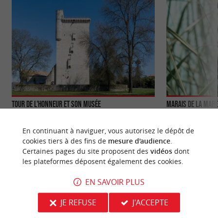
Tour de l'Honneur et son musée
Marais de la Mar
La Tour de l’honneur de Lesparre-Médoc est un
Sur les berges de 
donjon carré, vestige d’un ancien château
Marais de la Maré
En continuant à naviguer, vous autorisez le dépôt de
médiéval du 14ème, ...
déambulez sur ...
cookies tiers à des fins de
mesure d'audience
.
Certaines pages du site proposent des
vidéos
dont
1,9 km - Lesparre-Médoc
10,1 km -
les plateformes déposent également des cookies.
EN SAVOIR PLUS
JE REFUSE
J'ACCEPTE