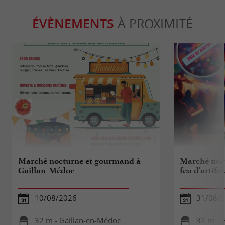
ÉVÈNEMENTS
À PROXIMITÉ
Marché nocturne et gourmand à
Marché noct
Gaillan-Médoc
feu d'artifi
10/08/2026
31/08/
32 m - Gaillan-en-Médoc
32 m - 