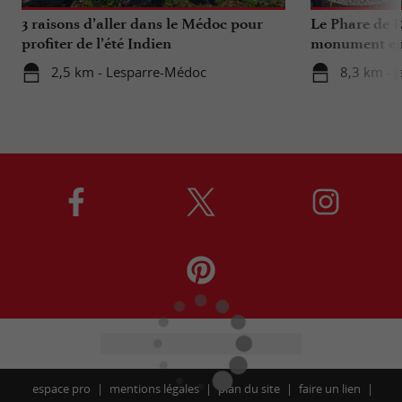
3 raisons d’aller dans le Médoc pour
Le Phare de R
profiter de l’été Indien
monument emb
Médocaine
2,5 km - Lesparre-Médoc
8,3 km - J
espace pro
mentions légales
plan du site
faire un lien