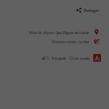
Partager
Jau-Dignac-et-Loirac
Point de départ :
11,1 km
Distance totale :
Vtt :
Très facile
3 h. 15 min.