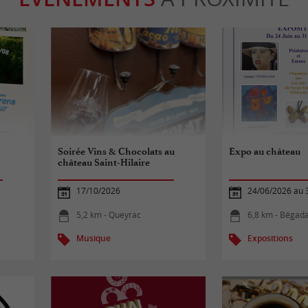
Soirée Vins & Chocolats au
Expo au château
château Saint-Hilaire
17/10/2026
24/06/2026 au 
5,2 km - Queyrac
6,8 km - Bégad
Musique
Expositions