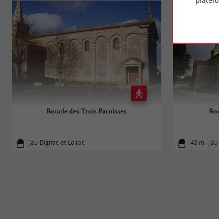
platef
Boucle des Trois Paroisses
Bou
Jau-Dignac-et-Loirac
43 m - Jau