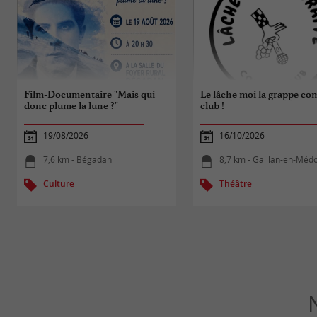
Film-Documentaire "Mais qui
Le lâche moi la grappe co
donc plume la lune ?"
club !
19/08/2026
16/10/2026
7,6 km - Bégadan
8,7 km - Gaillan-en-Méd
Culture
Théâtre