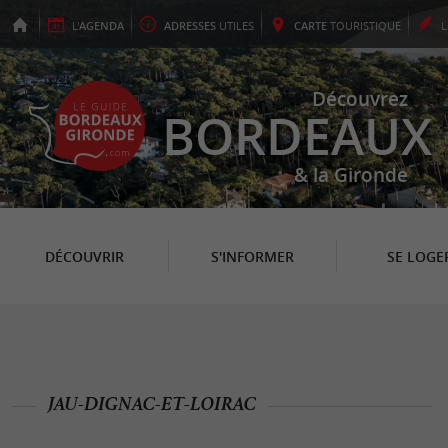
L'
AGENDA
ADRESSES
UTILES
CARTE
TOURISTIQUE
Découvrez
BORDEAUX
& la Gironde
DÉCOUVRIR
S'INFORMER
SE LOGE
JAU-DIGNAC-ET-LOIRAC