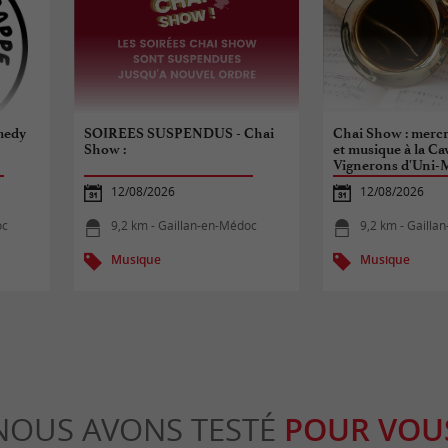
medy
SOIREES SUSPENDUS - Chai
Chai Show : mercre
Show :
et musique à la Ca
Vignerons d'Uni-
12/08/2026
12/08/2026
oc
9,2 km - Gaillan-en-Médoc
9,2 km - Gailla
Musique
Musique
NOUS AVONS TESTÉ
POUR VOU