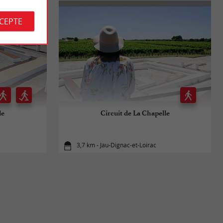
CCEPTE
le
Circuit de La Chapelle
3,7 km - Jau-Dignac-et-Loirac