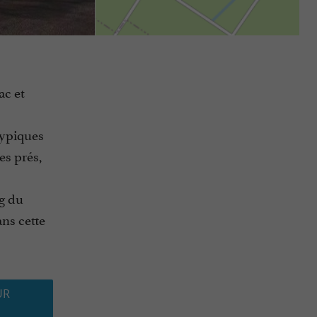
ac et
 typiques
es prés,
g du
ns cette
UR