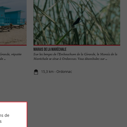
Marais de la Maréchale
Gironde, réputée
Sur les berges de l’Embouchure de la Gironde, le Marais de la
e ...
Maréchale se situe à Ordonnac. Vous déambulez sur ...
15,3 km - Ordonnac
ns de
s