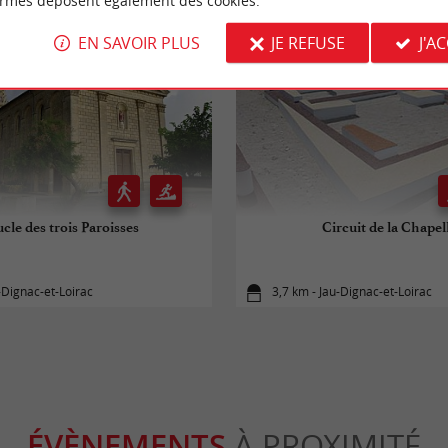
ormes déposent également des cookies.
EN SAVOIR PLUS
JE REFUSE
J'A
cle des trois Paroisses
Circuit de la Chapel
-Dignac-et-Loirac
3,7 km - Jau-Dignac-et-Loirac
ÉVÈNEMENTS
À PROXIMITÉ