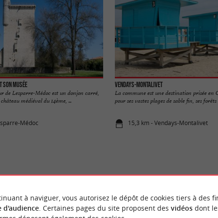
et son musée
Vendays-Montalivet
ur de Lesparre-Médoc est un donjon carré,
La commune est une destination prisée en 
 château médiéval du 14ème, ...
pour ses vastes plages de sable fin, ses forêts d
esparre-Médoc
15,3 km - Vendays-Montalivet
VOUS AIMEREZ
AUSSI
inuant à naviguer, vous autorisez le dépôt de cookies tiers à des fi
 d'audience
. Certaines pages du site proposent des
vidéos
dont le