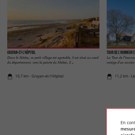
Grayan-et-l’Hôpital
Tour de l'Honneur 
Dans le Médoc, ce petit village est agréable, il est situé au nord
La Tour de l’honne
du département, vers la pointe du Médoc, il ...
vestige d’un ancien
10,7 km - Grayan-et-l'Hôpital
11,2 km - L
En cont
mesure