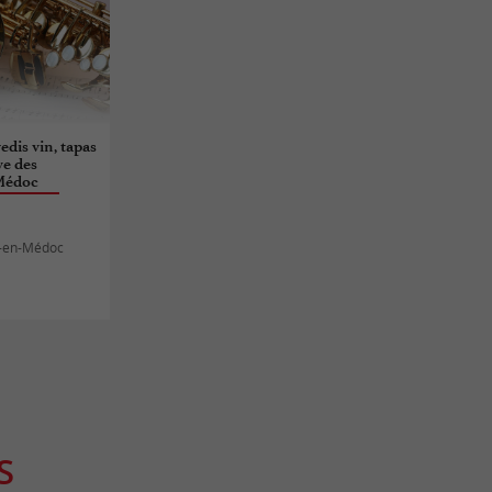
dis vin, tapas
ve des
Médoc
n-en-Médoc
S