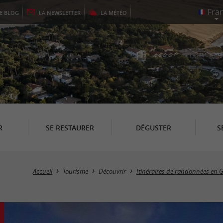
LE
BLOG
LA
NEWSLETTER
LA
MÉTÉO
R
SE RESTAURER
DÉGUSTER
S
Accueil
Tourisme
Découvrir
Itinéraires de randonnées en 