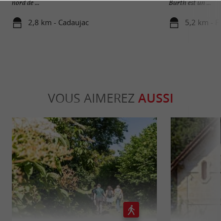
nord de ...
Burth est un ...
2,8 km - Cadaujac
5,2 km - F
VOUS AIMEREZ
AUSSI