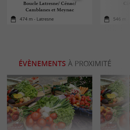
Boucle Latresne/ Cénac/
Cir
Camblanes et Meynac
474 m - Latresne
546 m -
ÉVÈNEMENTS
À PROXIMITÉ