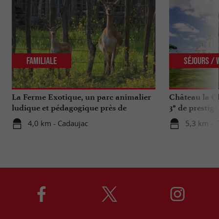
Familiale
Séjours /
La Ferme Exotique, un parc animalier
Château la Ch
ludique et pédagogique près de
3* de prestig
Bordeaux
4,0 km - Cadaujac
5,3 km - F