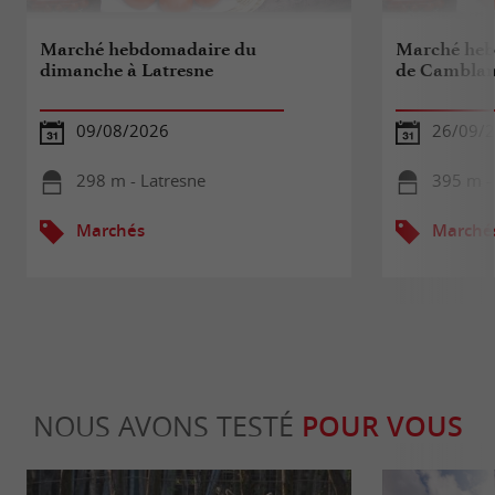
Marché hebdomadaire du
Marché heb
dimanche à Latresne
de Camblan
09/08/2026
26/09/
298 m - Latresne
395 m -
Marchés
Marché
NOUS AVONS TESTÉ
POUR VOUS