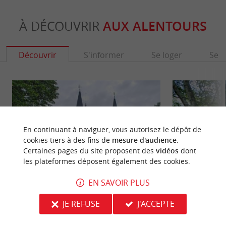
À DÉCOUVRIR
AUX ALENTOURS
Découvrir
S'informer
Se loger
Se r
En continuant à naviguer, vous autorisez le dépôt de
cookies tiers à des fins de
mesure d'audience
.
Certaines pages du site proposent des
vidéos
dont
les plateformes déposent également des cookies.
EN SAVOIR PLUS
Château Malleret
Domaine de la Bur
JE REFUSE
J'ACCEPTE
Le Château Malleret est une belle bâtisse de style
À la périphérie de
néoclassique, sur la commune de Cadaujac, au
la rive droite de 