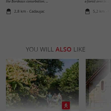
the Bordeaux conurbation. ...
a forest area in ...
2,8 km - Cadaujac
5,2 km - F
YOU WILL
ALSO
LIKE