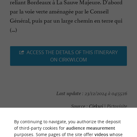
reliant Bordeaux à La Sauve Majeure. D'abord
par la voie verte aménagée par le Conseil
Général, puis par un large chemin en terre qui
(...)
ACCESS THE DETAILS OF THIS ITINERARY
ON CIRKWI.COM
Last update :
23/12/2024 à 04:55:16
Source :
Cirkwi
| Pictovisite
Photo credit :
@Cirkwi - Pictovisite
By continuing to navigate, you authorize the deposit
of third-party cookies for
audience measurement
purposes. Some pages of the site offer
videos
whose