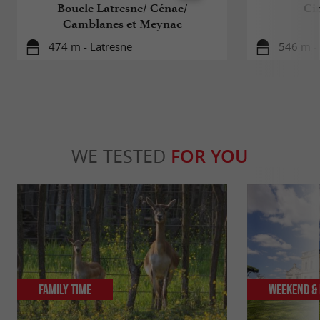
Boucle Latresne/ Cénac/
Cir
Camblanes et Meynac
474 m - Latresne
546 m -
WE TESTED
FOR YOU
Family Time
Weekend & 