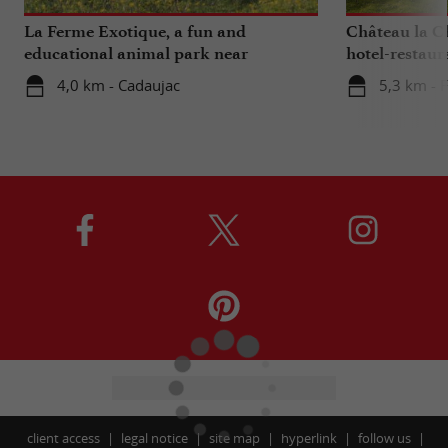
La Ferme Exotique, a fun and
Château la Ch
educational animal park near
hotel-restaur
Bordeaux
Bordeaux
4,0 km - Cadaujac
5,3 km - F
client access
legal notice
site map
hyperlink
follow us