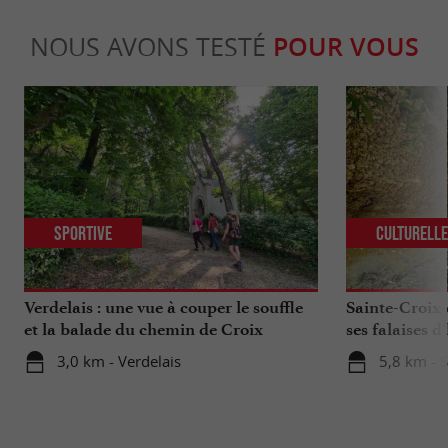
NOUS AVONS TESTÉ
POUR VOUS
Sportive
Culturell
Verdelais : une vue à couper le souffle
Sainte-Croix-
et la balade du chemin de Croix
ses falaises d’
3,0 km - Verdelais
5,8 km - 