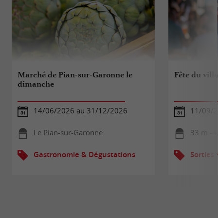
Marché de Pian-sur-Garonne le
Fête du vill
dimanche
14/06/2026 au 31/12/2026
11/09/2
Le Pian-sur-Garonne
33 m - 
Gastronomie & Dégustations
Sorties