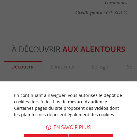
Girondines
Crédit photo :
OT SGLG
À DÉCOUVRIR
AUX ALENTOURS
Découvrir
S'informer
Se loger
Se r
En continuant à naviguer, vous autorisez le dépôt de
cookies tiers à des fins de
mesure d'audience
.
Certaines pages du site proposent des
vidéos
dont
les plateformes déposent également des cookies.
EN SAVOIR PLUS