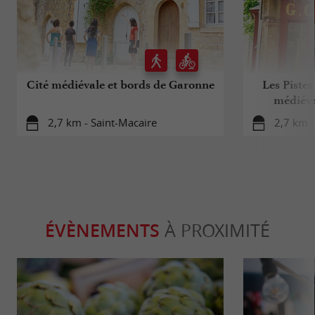
Cité médiévale et bords de Garonne
Les Pistes
médiéva
2,7 km - Saint-Macaire
2,7 km -
ÉVÈNEMENTS
À PROXIMITÉ