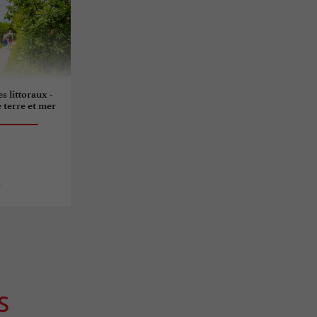
es littoraux -
e terre et mer
s
S