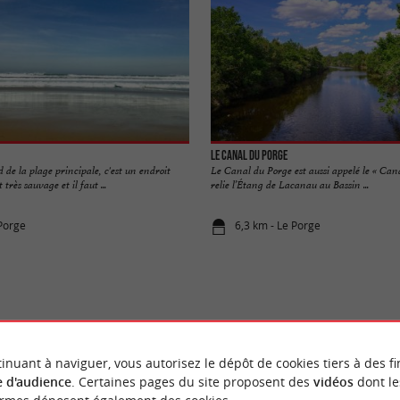
Le canal du Porge
d de la plage principale, c'est un endroit
Le Canal du Porge est aussi appelé le « Cana
t très sauvage et il faut ...
relie l’Étang de Lacanau au Bassin ...
 Porge
6,3 km - Le Porge
VOUS AIMEREZ
AUSSI
inuant à naviguer, vous autorisez le dépôt de cookies tiers à des fi
 d'audience
. Certaines pages du site proposent des
vidéos
dont le