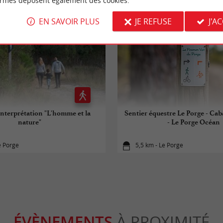
ormes déposent également des cookies.
EN SAVOIR PLUS
JE REFUSE
J'A
interprétation "L'homme et la
Sentier équestre Le Porge - Ca
nature"
- Le Porge Océan
e Porge
5,5 km - Le Porge
ÉVÈNEMENTS
À PROXIMITÉ