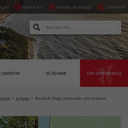
Espace Pro
Carnets de Voyage
Connexion
E DIVERTIR
SE RÉUNIR
TOP EXPÉRIENCES
ironde
Le Porge
Boucle du Porge, entre océan, pins et bassin