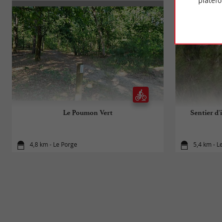
platef
Le Poumon Vert
Sentier d'
4,8 km - Le Porge
5,4 km - L