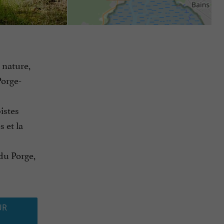
 nature,
Porge-
s
istes
 et la
du Porge,
UR