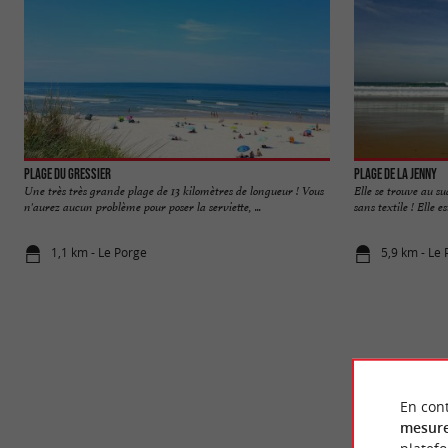
Plage du Gressier
Plage de la Jenny
Une très très grande plage de 13 kilomètres de longueur ! Vous
Elle se trouve au su
n'aurez aucun problème pour poser la serviette, ...
sans textile ! Elle es
1,1 km - Le Porge
5,9 km - Le
En cont
mesure