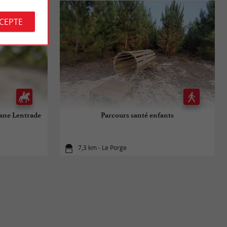
CCEPTE
bane Lentrade
Parcours santé enfants
7,3 km - Le Porge