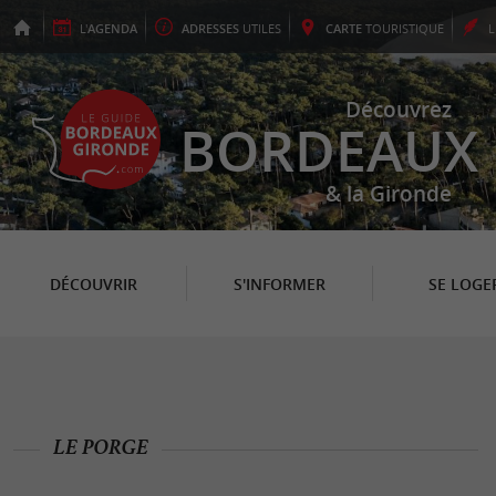
L'
AGENDA
ADRESSES
UTILES
CARTE
TOURISTIQUE
Découvrez
BORDEAUX
& la Gironde
DÉCOUVRIR
S'INFORMER
SE LOGE
LE PORGE