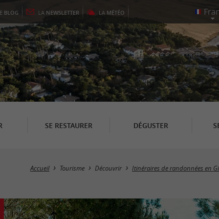
LE
BLOG
LA
NEWSLETTER
LA
MÉTÉO
R
SE RESTAURER
DÉGUSTER
S
Accueil
Tourisme
Découvrir
Itinéraires de randonnées en G