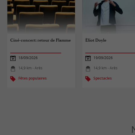
Ciné-concert: retour de Flamme
Éliot Doyle
18/09/2026
19/09/2026
14,9 km - Arès
14,9 km - Arès
Fêtes populaires
Spectacles