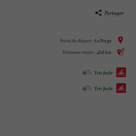
Partager
Le Porge
Point de départ :
48,8 km
Distance totale :
Vélo vtc :
Très facile
Vélo / route :
Très facile