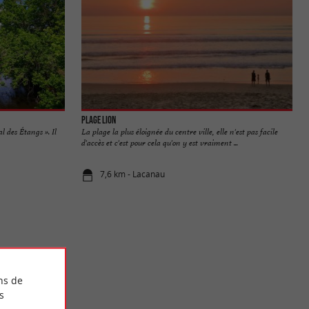
Plage Lion
l des Étangs ». Il
La plage la plus éloignée du centre ville, elle n'est pas facile
d'accès et c'est pour cela qu'on y est vraiment ...
7,6 km - Lacanau
ns de
s