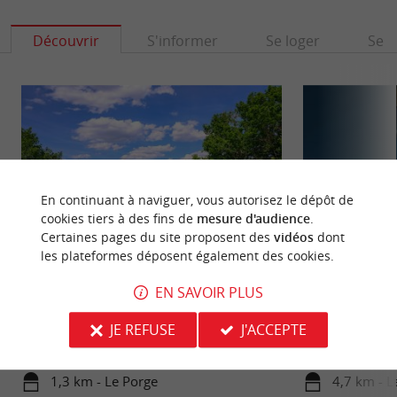
Découvrir
S'informer
Se loger
Se r
En continuant à naviguer, vous autorisez le dépôt de
cookies tiers à des fins de
mesure d'audience
.
Certaines pages du site proposent des
vidéos
dont
les plateformes déposent également des cookies.
Le canal du Porge
Le Porge
EN SAVOIR PLUS
Le Canal du Porge est aussi appelé le « Canal des
Que vous soyez en 
Étangs ». Il relie l’Étang de Lacanau au Bassin ...
fortes ou simplem
JE REFUSE
J'ACCEPTE
Porge saura ...
1,3 km - Le Porge
4,7 km - L