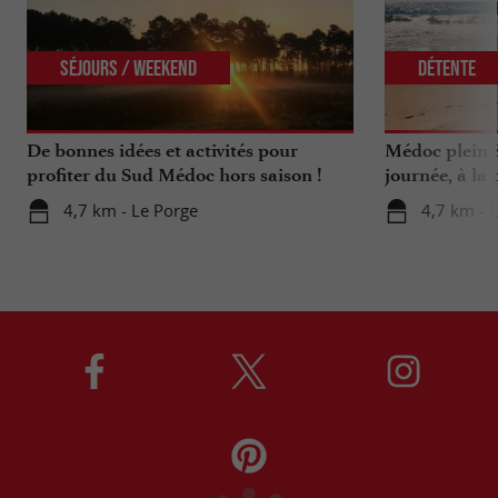
Séjours / Weekend
Détente
De bonnes idées et activités pour
Médoc plein 
profiter du Sud Médoc hors saison !
journée, à la 
Bordelais !
4,7 km - Le Porge
4,7 km - 