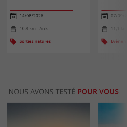
14/08/2026
07/09/
10,3 km - Arès
11,1 km
Sorties natures
Evèneme
NOUS AVONS TESTÉ
POUR VOUS