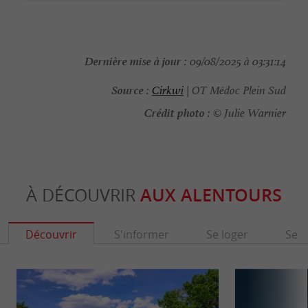
Dernière mise à jour :
09/08/2025 à 03:31:14
Source :
Cirkwi
| OT Médoc Plein Sud
Crédit photo :
© Julie Warnier
À DÉCOUVRIR
AUX ALENTOURS
Découvrir
S'informer
Se loger
Se r