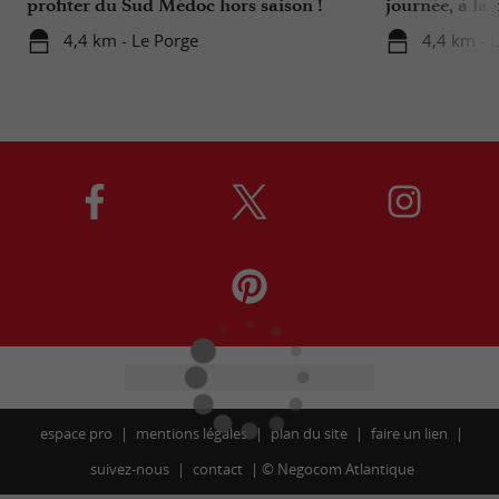
profiter du Sud Médoc hors saison !
journée, à la 
Bordelais !
4,4 km - Le Porge
4,4 km - 
espace pro
mentions légales
plan du site
faire un lien
suivez-nous
contact
©
Negocom Atlantique