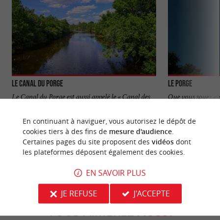
Le canal du Porge
Le Porge
Le Canal du Porge est aussi appelé le « Canal des
Que vous soyez en 
Étangs ». Il relie l’Étang de Lacanau au Bassin ...
fortes ou simplem
Porge saura ...
En continuant à naviguer, vous autorisez le dépôt de
cookies tiers à des fins de
mesure d'audience
.
909 m - Le Porge
4,4 km - L
Certaines pages du site proposent des
vidéos
dont
les plateformes déposent également des cookies.
EN SAVOIR PLUS
JE REFUSE
J'ACCEPTE
VOUS AIMEREZ
AUSSI