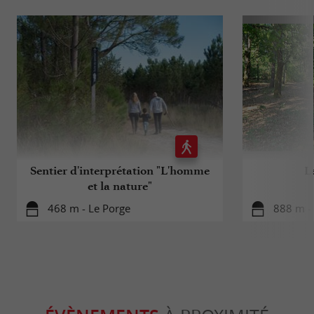
Sentier d'interprétation "L'homme
L
et la nature"
468 m - Le Porge
888 m -