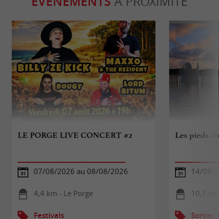
ÉVÈNEMENTS
À PROXIMITÉ
LE PORGE LIVE CONCERT #2
Les pieds d
07/08/2026 au 08/08/2026
14/08/
4,4 km - Le Porge
10,7 km
Festivals
Sorties