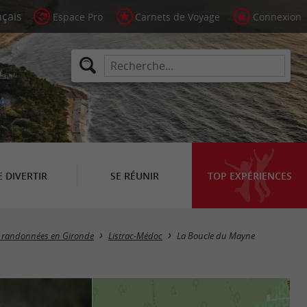
Espace Pro
Carnets de Voyage
Connexion
E DIVERTIR
SE RÉUNIR
TOP EXPÉRIENCES
de randonnées en Gironde
Listrac-Médoc
La Boucle du Mayne