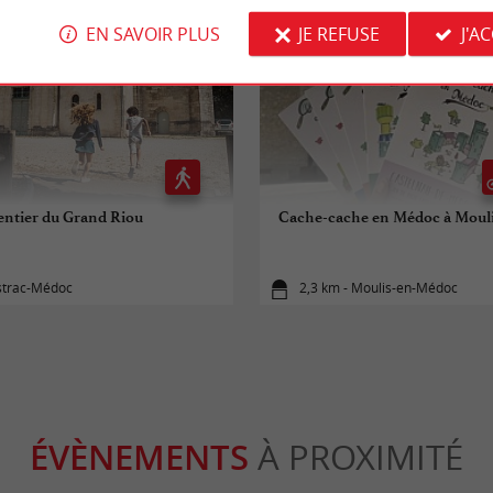
EN SAVOIR PLUS
JE REFUSE
J'A
entier du Grand Riou
Cache-cache en Médoc à Moul
istrac-Médoc
2,3 km - Moulis-en-Médoc
ÉVÈNEMENTS
À PROXIMITÉ