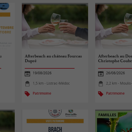
u
Afterbeach au château Fourcas
Afterbeach au Do
Dupré
Christophe Coubr
19/08/2026
26/08/2026
1,5 km - Listrac-Médoc
2,2 km - Mouli
Patrimoine
Patrimoine