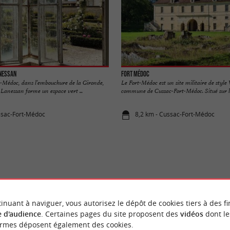
anessan
Fort Médoc
t-Médoc, dans l’embouchure de la Gironde,
Le Fort-Médoc est un site militaire de style
Lanessan forme un espace vert ...
commune de Cussac-Fort-Médoc. Situé sur les
ssac-Fort-Médoc
8,2 km - Cussac-Fort-Médoc
VOUS AIMEREZ
AUSSI
inuant à naviguer, vous autorisez le dépôt de cookies tiers à des fi
 d'audience
. Certaines pages du site proposent des
vidéos
dont le
ormes déposent également des cookies.