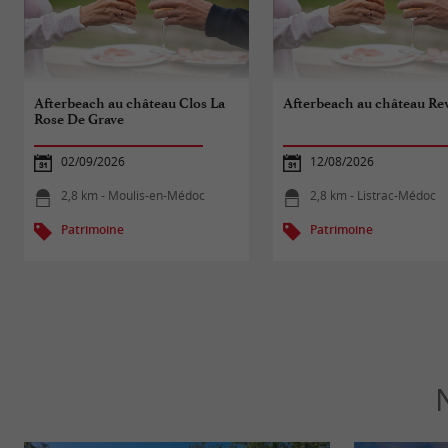
Afterbeach au château Clos La
Afterbeach au château Re
Rose De Grave
02/09/2026
12/08/2026
2,8 km - Moulis-en-Médoc
2,8 km - Listrac-Médoc
Patrimoine
Patrimoine