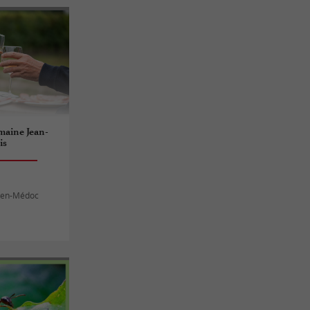
maine Jean-
is
s-en-Médoc