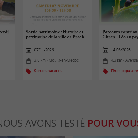
verdi
Sortie patrimoine : Histoire et
Parcours conté au
patrimoine de la ville de Brach
Citran - Léo au pa
07/11/2026
14/08/2026
3,8 km - Moulis-en-Médoc
4,3 km - Avens
Sorties natures
Fêtes populair
NOUS AVONS TESTÉ
POUR VOU