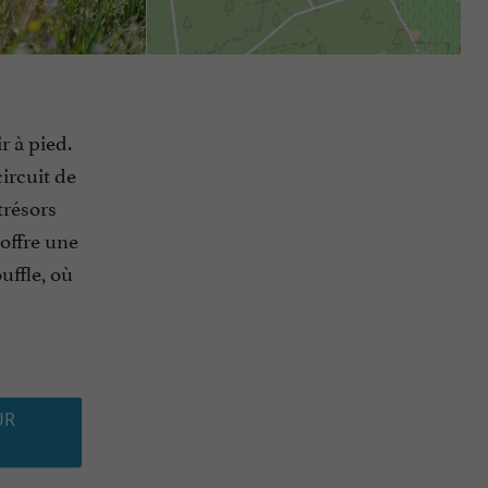
 à pied.
ircuit de
trésors
offre une
uffle, où
UR