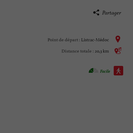
Partager
Listrac-Médoc
Point de départ :
20,3 km
Distance totale :
Marche à pied :
Facile