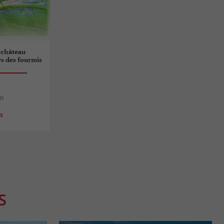
 château
ys des fourmis
an
es
S