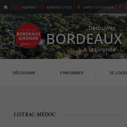
L'
AGENDA
ADRESSES
UTILES
CARTE
TOURISTIQUE
Découvrez
BORDEAUX
& la Gironde
DÉCOUVRIR
S'INFORMER
SE LOGE
LISTRAC-MÉDOC