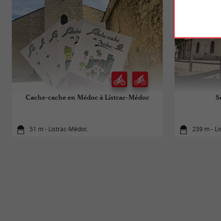
Cache-cache en Médoc à Listrac-Médoc
S
51 m - Listrac-Médoc
239 m - L