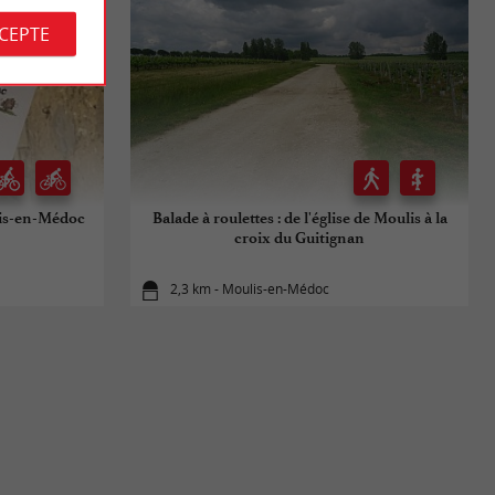
CCEPTE
is-en-Médoc
Balade à roulettes : de l'église de Moulis à la
croix du Guitignan
2,3 km - Moulis-en-Médoc