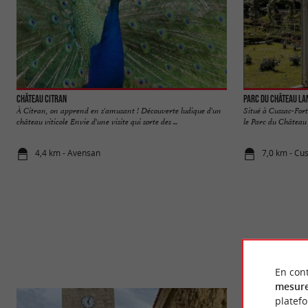
Château Citran
Parc du Château L
À Citran, on apprend en s'amusant ! Découverte ludique d'un
Situé à Cussac-For
château viticole Envie d'une visite qui sorte des ...
le Parc du Château 
4,4 km - Avensan
7,0 km - Cu
En cont
mesure
platef