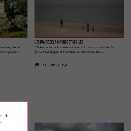
L'Estuaire de la Gironde et ses îles
 Vauban, sur la
L’Estuaire de la Gironde est issu de la rencontre entre les
 berges de ...
fleuves Dordogne et Garonne au niveau du Bec ...
11,5 km - Blaye
ns de
s