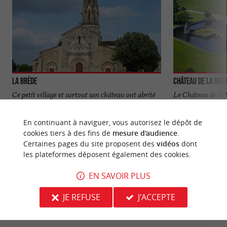
La Brède
Château de La Brè
Ce petit village et surtout son château ont abrité
Le Château de la 
un illustre écrivain, philosophe des lumières :
Montesquieu. C’es
Charles Louis ...
avec ses douves en 
En continuant à naviguer, vous autorisez le dépôt de
cookies tiers à des fins de
mesure d'audience
.
3,8 km - La Brède
3,9 km - L
Certaines pages du site proposent des
vidéos
dont
les plateformes déposent également des cookies.
EN SAVOIR PLUS
JE REFUSE
J'ACCEPTE
VOUS AIMEREZ
AUSSI