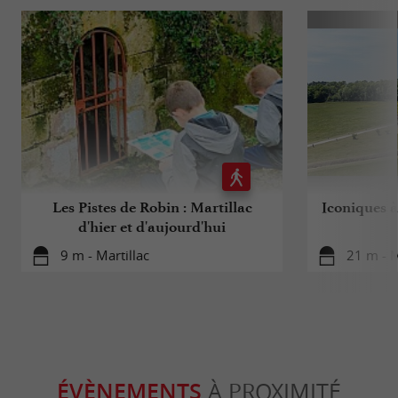
Les Pistes de Robin : Martillac
Iconiques à
d'hier et d'aujourd'hui
9 m - Martillac
21 m - M
ÉVÈNEMENTS
À PROXIMITÉ