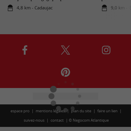
Bordeaux
...
4,8 km - Cadaujac
9,0 km - 
espace pro
mentions légales
plan du site
faire un lien
suivez-nous
contact
©
Negocom Atlantique