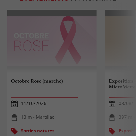
Octobre Rose (marche)
Exposition 
MicroMetta
11/10/2026
03/08/2
13 m - Martillac
397 m - 
Sorties natures
Exposit