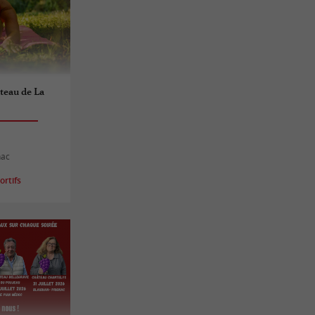
teau de La
nac
rtifs