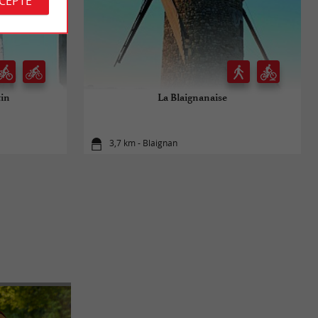
CCEPTE
tin
La Blaignanaise
3,7 km - Blaignan