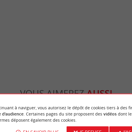
et son musée
Pauillac
ur de Lesparre-Médoc est un donjon carré,
Pauillac est une véritable pépite pour les am
 château médiéval du 14ème, ...
curieux de culture. Située sur la rive gauche .
sparre-Médoc
14,5 km - Pauillac
VOUS AIMEREZ
AUSSI
inuant à naviguer, vous autorisez le dépôt de cookies tiers à des fi
 d'audience
. Certaines pages du site proposent des
vidéos
dont le
ormes déposent également des cookies.