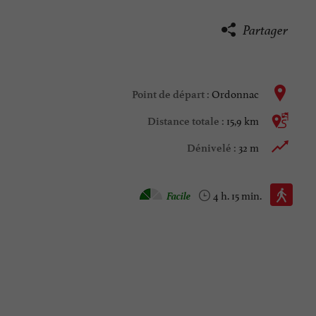
Partager
Ordonnac
Point de départ :
15,9 km
Distance totale :
32 m
Dénivelé :
Marche à pied :
Facile
4 h. 15 min.