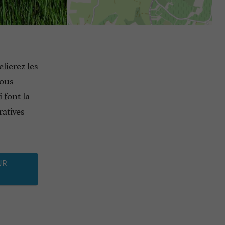
lierez les
Vous
 font la
ratives
UR