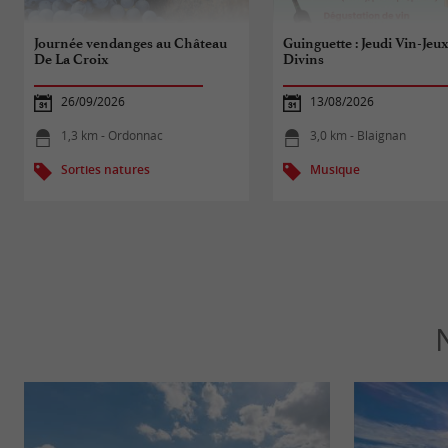
Journée vendanges au Château
Guinguette : Jeudi Vin-Jeu
De La Croix
Divins
26/09/2026
13/08/2026
1,3 km - Ordonnac
3,0 km - Blaignan
Sorties natures
Musique