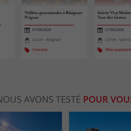
x
Veillées gourmandes à Blaignan-
Soirée Viva Médo
Prignac
Tour des Graves
07/08/2026
21/08/2026
3,6 km - Blaignan
3,9 km - Saint-Se
Concerts
Fêtes populair
NOUS AVONS TESTÉ
POUR VOU