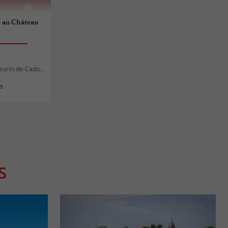
c au Château
urin-de-Cadourne
es
S