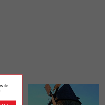
Marais de Braud-et-Saint-Louis
ateurs de vin et les
Sur les berges de l’Estuaire de la Gironde, au nord de la
..
Citadelle de Blaye, le Marais de Braud-et-Saint-Louis ...
16,7 km - Braud-et-Saint-Louis
ns de
s