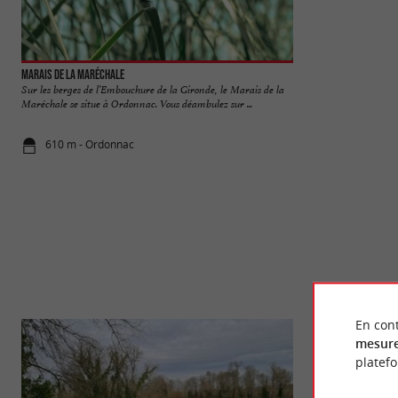
Marais de la Maréchale
Tour de l'Honneur 
Sur les berges de l’Embouchure de la Gironde, le Marais de la
La Tour de l’honne
Maréchale se situe à Ordonnac. Vous déambulez sur ...
vestige d’un ancien
610 m - Ordonnac
8,4 km - Le
En cont
mesure
platef