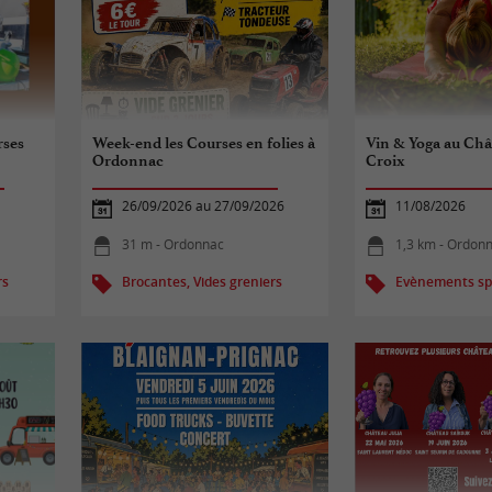
rses
Week-end les Courses en folies à
Vin & Yoga au Châ
Ordonnac
Croix
26/09/2026 au 27/09/2026
11/08/2026
31 m - Ordonnac
1,3 km - Ordon
rs
Brocantes, Vides greniers
Evènements spo