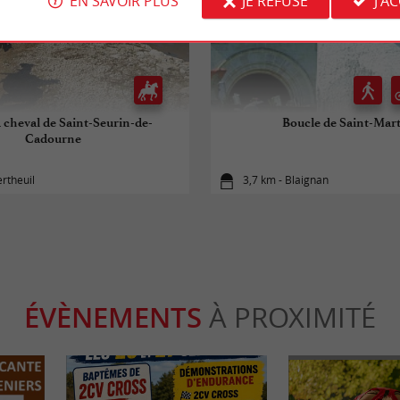
EN SAVOIR PLUS
JE REFUSE
J'A
 cheval de Saint-Seurin-de-
Boucle de Saint-Mar
Cadourne
ertheuil
3,7 km - Blaignan
ÉVÈNEMENTS
À PROXIMITÉ