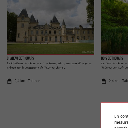
Château de Thouars
Bois de Thouars
Le Château de Thouars est un beau palais, au cœur d’un parc
Le Bois de Thouars
arboré sur la commune de Talence, dans ...
Talence, en plein cœ
2,4 km - Talence
2,4 km - Ta
En cont
mesure