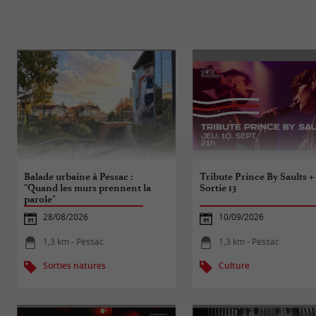
Balade urbaine à Pessac :
Tribute Prince By Saults +
"Quand les murs prennent la
Sortie 13
parole"
28/08/2026
10/09/2026
1,3 km - Pessac
1,3 km - Pessac
Sorties natures
Culture