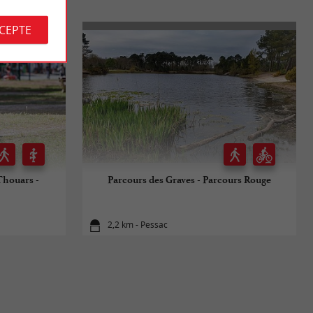
CCEPTE
 Thouars -
Parcours des Graves - Parcours Rouge
2,2 km - Pessac