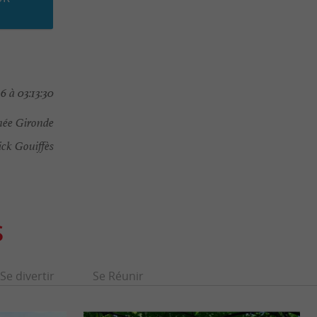
 à 03:13:30
ée Gironde
ick Gouiffès
S
Se divertir
Se Réunir