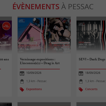
ÉVÈNEMENTS
À PESSAC
 10 ans
Vernissage expositions :
SEVI + Dark Dogs
L’inconnu(s).2 + Drag is Art
10/09/2026
18/09/2026
1,3 km - Pessac
1,3 km - Pessac
Expositions
Concerts