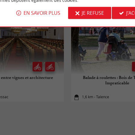
ormes déposent également des cookies.
EN SAVOIR PLUS
JE REFUSE
J'A
entre vignes et architecture
Balade à roulettes : Bois de
Impraticable
essac
1,6 km - Talence