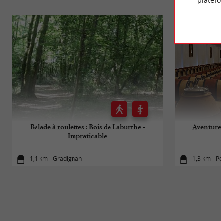
platef
Balade à roulettes : Bois de Laburthe -
Aventure 
Impraticable
1,1 km - Gradignan
1,3 km - P