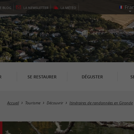
LE
BLOG
LA
NEWSLETTER
LA
MÉTÉO
R
SE RESTAURER
DÉGUSTER
S
Accueil
Tourisme
Découvrir
Itinéraires de randonnées en Gironde