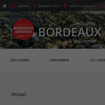
L'
AGENDA
ADRESSES
UTILES
CARTE
TOURISTIQUE
Découvrez
BORDEAUX
& la Gironde
DÉCOUVRIR
S'INFORMER
SE LOGE
PESSAC