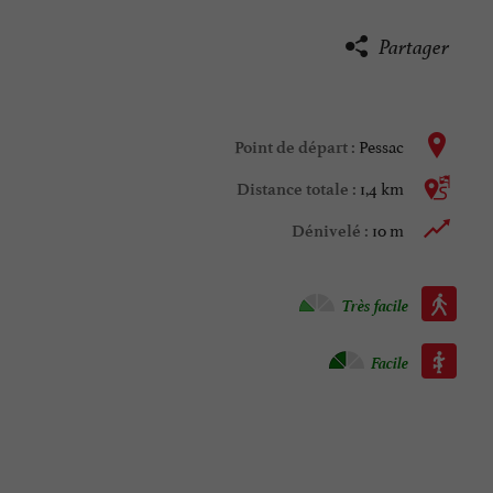
Partager
Pessac
Point de départ :
1,4 km
Distance totale :
10 m
Dénivelé :
Marche à pied :
Très facile
Roller :
Facile