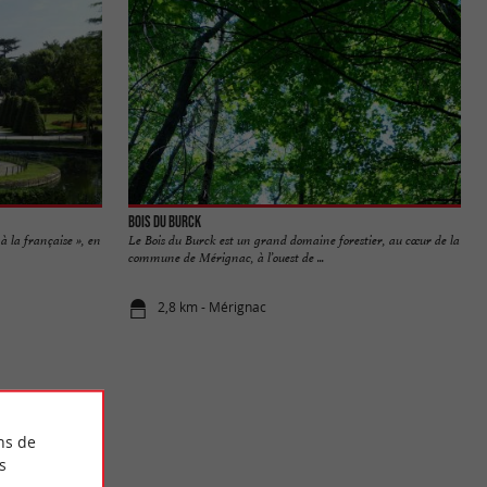
Bois du Burck
à la française », en
Le Bois du Burck est un grand domaine forestier, au cœur de la
commune de Mérignac, à l’ouest de ...
2,8 km - Mérignac
ns de
s