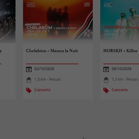
y
Chelabôm + Mauna la Nuit
HORSKH + Killus
02/10/2026
08/10/2026
1,3 km - Pessac
1,3 km - Pessac
Concerts
Concerts