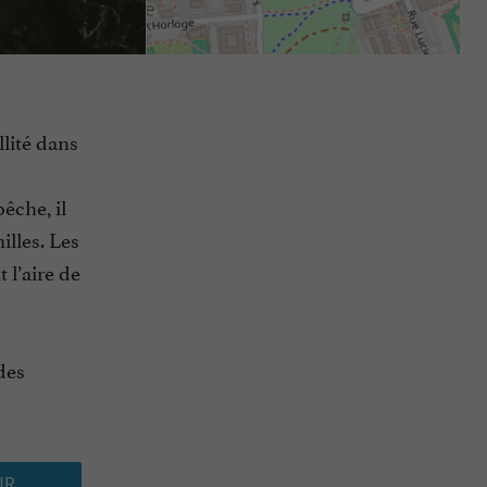
lité dans
êche, il
lles. Les
 l’aire de
des
UR