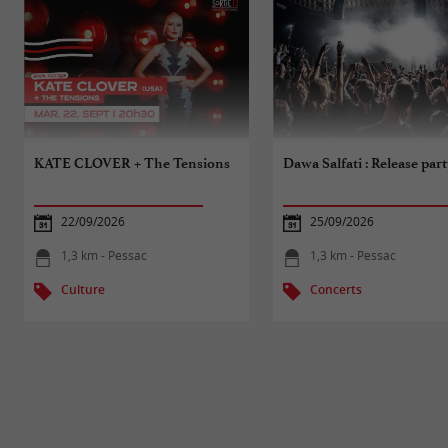
KATE CLOVER + The Tensions
Dawa Salfati : Release part
22/09/2026
25/09/2026
1,3 km - Pessac
1,3 km - Pessac
Culture
Concerts