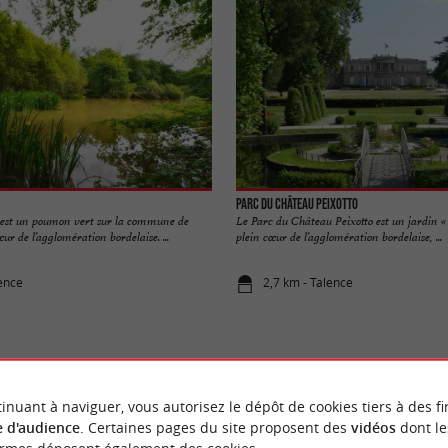
Parc du Château Peixotto
 est un poumon vert sur la commune de
Le Parc du Château Peixotto est un jardin « 
ur de l’agglomération bordelaise. ...
plein cœur de l’agglomération bordelaise, ...
lence
2,7 km - Talence
inuant à naviguer, vous autorisez le dépôt de cookies tiers à des fi
VOUS AIMEREZ
AUSSI
 d'audience
. Certaines pages du site proposent des
vidéos
dont le