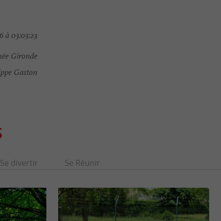
 à 03:03:23
ée Gironde
ippe Gaston
S
Se divertir
Se Réunir