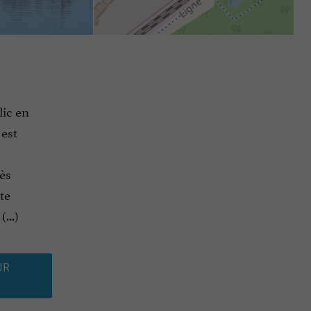
lic en
 est
ès
ite
...)
UR