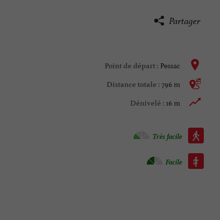
Partager
Pessac
Point de départ :
796 m
Distance totale :
16 m
Dénivelé :
Marche à pied :
Très facile
Roller :
Facile