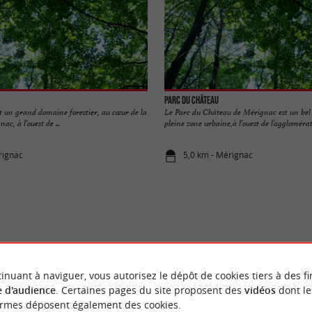
Parc du Château
t un grand domaine forestier, au cœur de la
Le Parc du Château de Mérignac est un bel 
, à l’ouest de ...
pleine zone urbaine,à l’ouest de l’agglomérati
rignac
5,0 km - Mérignac
VOUS AIMEREZ
AUSSI
inuant à naviguer, vous autorisez le dépôt de cookies tiers à des fi
 d'audience
. Certaines pages du site proposent des
vidéos
dont le
ormes déposent également des cookies.