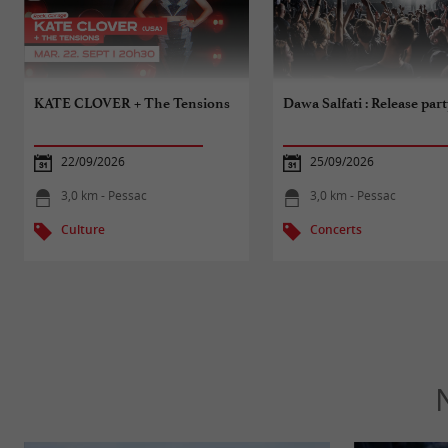
KATE CLOVER + The Tensions
Dawa Salfati : Release part
22/09/2026
25/09/2026
3,0 km - Pessac
3,0 km - Pessac
Culture
Concerts