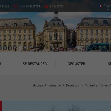
LE
BLOG
LA
NEWSLETTER
LA
MÉTÉO
R
SE RESTAURER
DÉGUSTER
S
Accueil
Tourisme
Découvrir
Itinéraires de ran