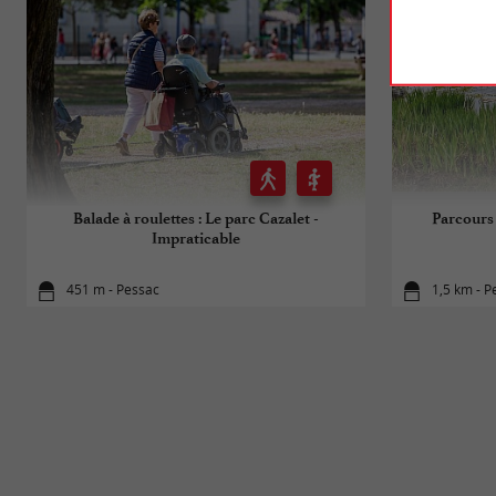
Balade à roulettes : Le parc Cazalet -
Parcours
Impraticable
451 m - Pessac
1,5 km - P