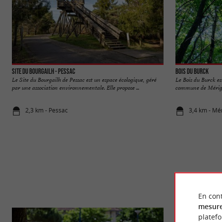
Site du Bourgailh - Pessac
Bois du Burck
Le Site du Bourgailh de Pessac est un espace écologique, géré
Le Bois du Burck es
par une association environnementale. Elle propose ...
commune de Mérignac
2,3 km - Pessac
3,4 km - Mé
En cont
mesure
platef