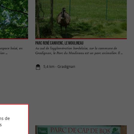
Parc René Canivenc, le Moulineau
espace boisé, en
Au sud de l’agglomération bordelaise, sur la commune de
on ...
Gradignan, le Parc du Moulineau est un parc animalier. Il ...
5,4 km - Gradignan
ns de
s