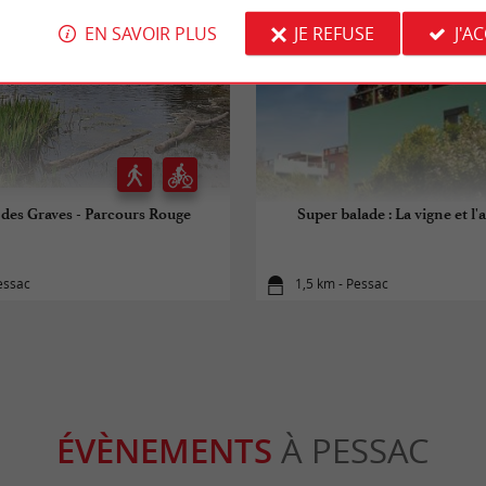
EN SAVOIR PLUS
JE REFUSE
J'A
 des Graves - Parcours Rouge
Super balade : La vigne et l'
essac
1,5 km - Pessac
ÉVÈNEMENTS
À PESSAC