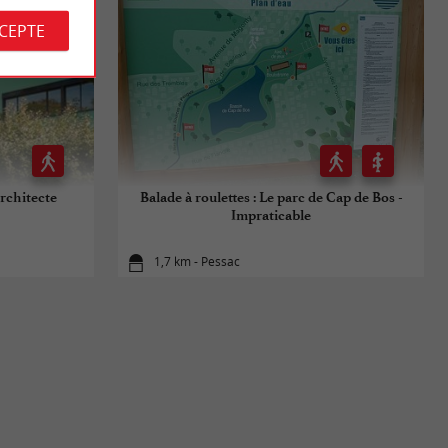
CCEPTE
architecte
Balade à roulettes : Le parc de Cap de Bos -
Impraticable
1,7 km - Pessac