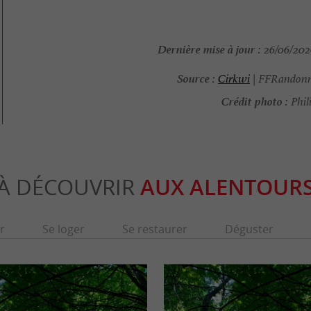
Dernière mise à jour :
26/06/2026
Source :
Cirkwi
| FFRandonn
Crédit photo :
Phil
À DÉCOUVRIR
AUX ALENTOUR
r
Se loger
Se restaurer
Déguster