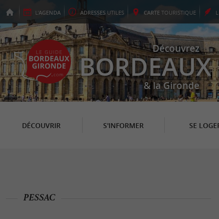
L'
AGENDA
ADRESSES
UTILES
CARTE
TOURISTIQUE
Découvrez
BORDEAUX
& la Gironde
DÉCOUVRIR
S'INFORMER
SE LOGE
PESSAC