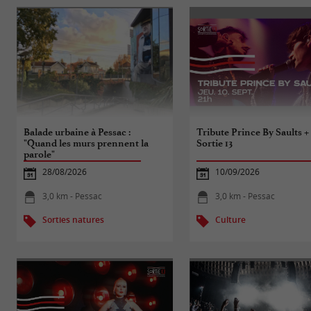
Balade urbaine à Pessac :
Tribute Prince By Saults +
"Quand les murs prennent la
Sortie 13
parole"
28/08/2026
10/09/2026
3,0 km - Pessac
3,0 km - Pessac
Sorties natures
Culture