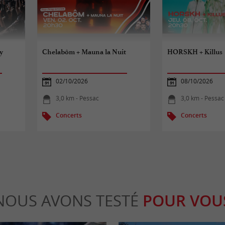
y
Chelabôm + Mauna la Nuit
HORSKH + Killus
02/10/2026
08/10/2026
3,0 km - Pessac
3,0 km - Pessac
Concerts
Concerts
NOUS AVONS TESTÉ
POUR VOU