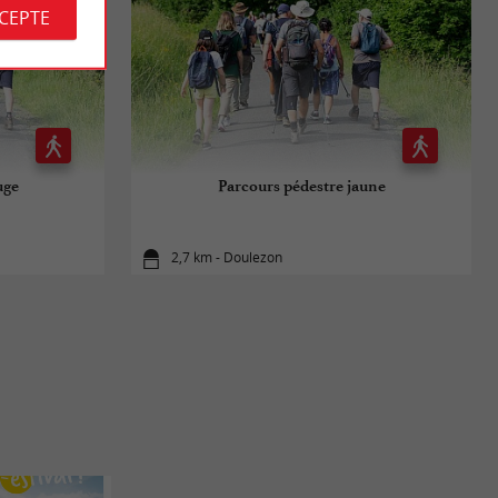
CCEPTE
uge
Parcours pédestre jaune
2,7 km - Doulezon