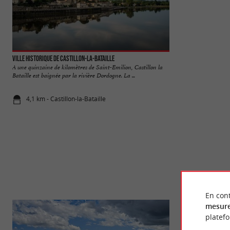
Ville historique de Castillon-la-Bataille
Château de Rauzan
A une quinzaine de kilomètres de Saint-Emilion, Castillon la
Le Château de Rauz
Bataille est baignée par la rivière Dordogne. La ...
sud de Libourne. Bâ
4,1 km - Castillon-la-Bataille
8,1 km - Ra
En cont
mesure
platef