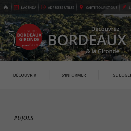
L'
AGENDA
ADRESSES
UTILES
CARTE
TOURISTIQUE
Découvrez
BORDEAUX
& la Gironde
DÉCOUVRIR
S'INFORMER
SE LOGE
PUJOLS