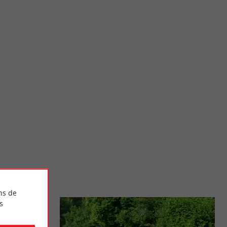
Bastide de Sauveterre-de-Guyenne
 un mélange
Cette ancienne bastide fondée en 1281 par le Roi Edouard 1er,
 aux ...
changea 10 fois de suzerain pour devenir française ...
13,5 km - Sauveterre-de-Guyenne
ns de
s