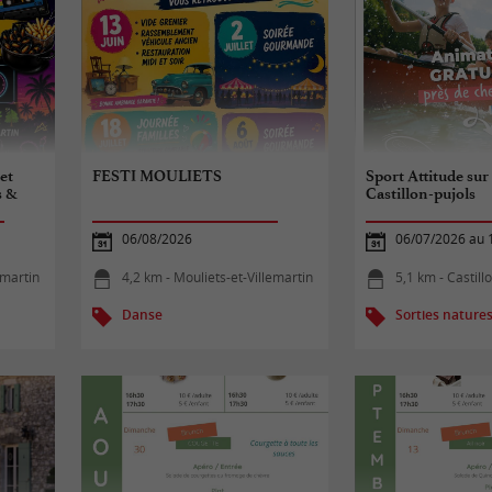
 et
FESTI MOULIETS
Sport Attitude sur
s &
Castillon-pujols
06/08/2026
06/07/2026 au 
emartin
4,2 km - Mouliets-et-Villemartin
5,1 km - Castillo
Danse
Sorties nature