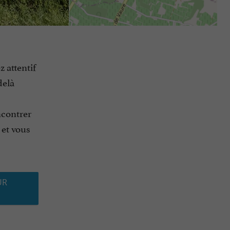
 attentif
delà
ncontrer
 et vous
UR