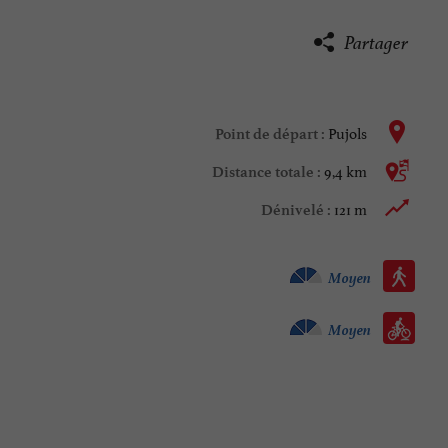
Partager
Pujols
Point de départ :
9,4 km
Distance totale :
121 m
Dénivelé :
Marche à pied :
Moyen
Vtt :
Moyen