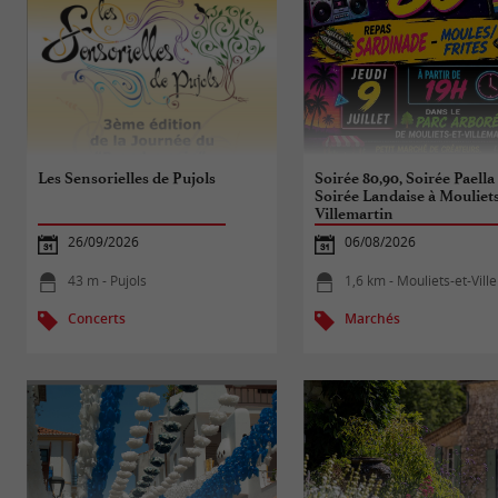
Les Sensorielles de Pujols
Soirée 80,90, Soirée Paella
Soirée Landaise à Mouliet
Villemartin
26/09/2026
06/08/2026
43 m - Pujols
1,6 km - Mouliets-et-Vill
Concerts
Marchés