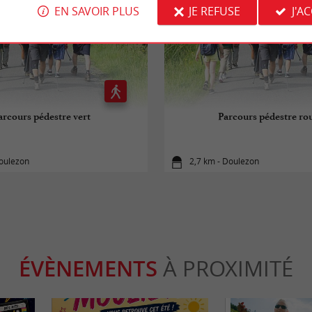
EN SAVOIR PLUS
JE REFUSE
J'A
arcours pédestre vert
Parcours pédestre ro
Doulezon
2,7 km - Doulezon
ÉVÈNEMENTS
À PROXIMITÉ