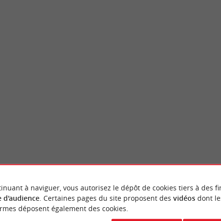
Rauzan
an est un château fort du 12ème siècle, au
Rauzan, commune située en Gironde, offre
ti sur une ancienne motte ...
d’histoire, de nature et de patrimoine viticole
uzan
8,1 km - Rauzan
VOUS AIMEREZ
AUSSI
inuant à naviguer, vous autorisez le dépôt de cookies tiers à des fi
 d'audience
. Certaines pages du site proposent des
vidéos
dont le
ormes déposent également des cookies.