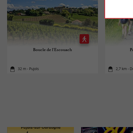
Boucle de l'Escouach
P
32 m - Pujols
2,7 km - 