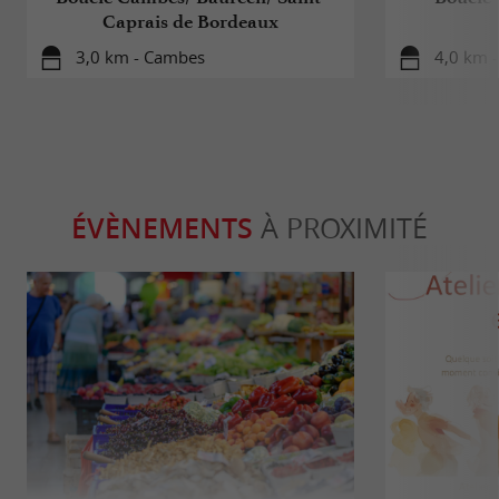
Caprais de Bordeaux
3,0 km - Cambes
4,0 km 
ÉVÈNEMENTS
À PROXIMITÉ