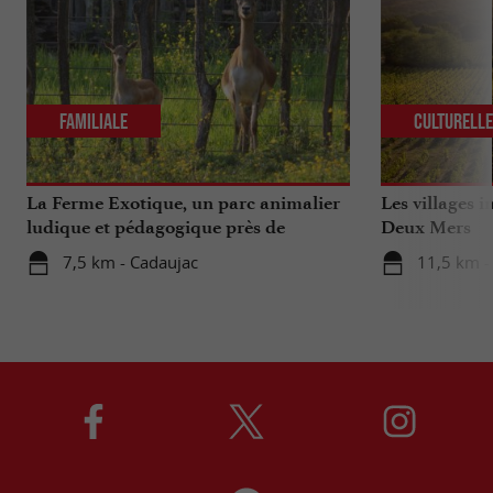
Familiale
Culturell
La Ferme Exotique, un parc animalier
Les villages 
ludique et pédagogique près de
Deux Mers
Bordeaux
7,5 km - Cadaujac
11,5 km -