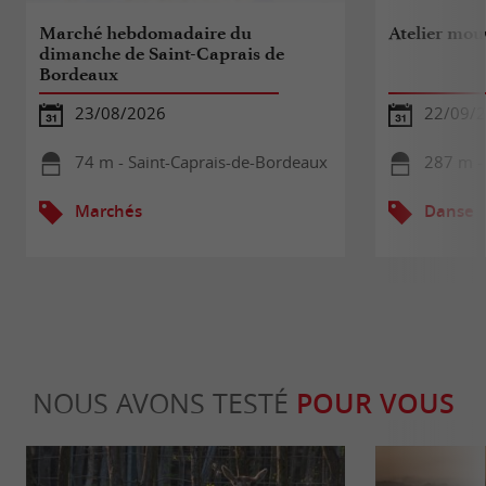
Marché hebdomadaire du
Atelier mou
dimanche de Saint-Caprais de
Bordeaux
23/08/2026
22/09/2
74 m - Saint-Caprais-de-Bordeaux
287 m - 
Marchés
Danse
NOUS AVONS TESTÉ
POUR VOUS