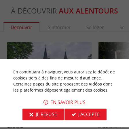
À DÉCOUVRIR
AUX ALENTOURS
Découvrir
S'informer
Se loger
Se r
En continuant à naviguer, vous autorisez le dépôt de
cookies tiers à des fins de
mesure d'audience
.
Certaines pages du site proposent des
vidéos
dont
les plateformes déposent également des cookies.
EN SAVOIR PLUS
Château Malleret
Château de Lango
JE REFUSE
J'ACCEPTE
Le Château Malleret est une belle bâtisse de style
Le Château de La
néoclassique, sur la commune de Cadaujac, au
fort du Moyen-âge
nord de ...
ans. Il se situe au ..