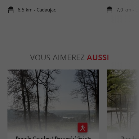
6,5 km - Cadaujac
7,0 km - L
VOUS AIMEREZ
AUSSI
Boucle Cambes/ Baurech/ Saint-
Boucle 