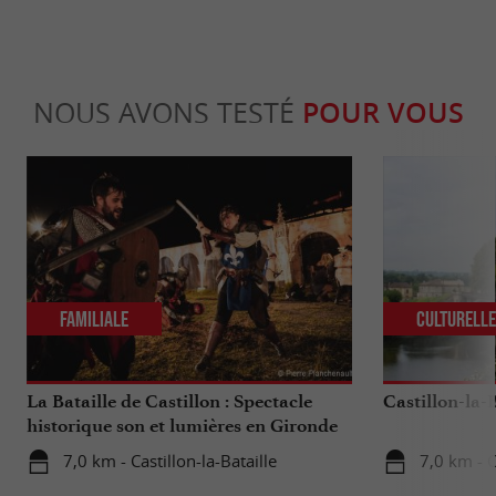
NOUS AVONS TESTÉ
POUR VOUS
Familiale
Culturell
La Bataille de Castillon : Spectacle
Castillon-la-B
historique son et lumières en Gironde
7,0 km - Castillon-la-Bataille
7,0 km - C