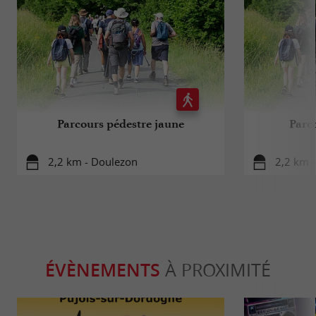
Parcours pédestre jaune
Parco
2,2 km - Doulezon
2,2 km 
ÉVÈNEMENTS
À PROXIMITÉ