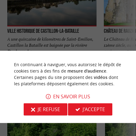
Ville historique de Castillon-la-Bataille
Château de Rauza
A une quinzaine de kilomètres de Saint-Emilion,
Le Château de Rau
Castillon la Bataille est baignée par la rivière
12ème siècle, au s
Dordogne. La ...
ancienne motte ...
6,6 km - Castillon-la-Bataille
11,6 km -
En continuant à naviguer, vous autorisez le dépôt de
cookies tiers à des fins de
mesure d'audience
.
Certaines pages du site proposent des
vidéos
dont
les plateformes déposent également des cookies.
EN SAVOIR PLUS
VOUS AIMEREZ
AUSSI
JE REFUSE
J'ACCEPTE