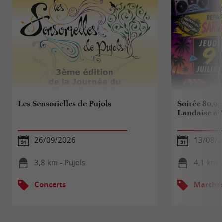
Les Sensorielles de Pujols
Soirée 80,90
Landaise à 
26/09/2026
13/08/
3,8 km - Pujols
4,1 km -
Concerts
Marché