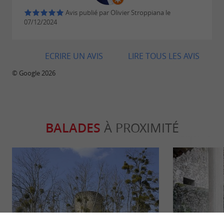
Avis publié par Olivier Stroppiana le
07/12/2024
ECRIRE UN AVIS
LIRE TOUS LES AVIS
© Google 2026
BALADES
À PROXIMITÉ