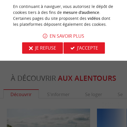
En continuant à naviguer, vous autorisez le dépôt de
cookies tiers à des fins de
mesure d'audience
.
Certaines pages du site proposent des
vidéos
dont
Boucle du Moulin
Circuit dé
les plateformes déposent également des cookies.
50 m - Castelmoron-d'Albret
57 m - C
EN SAVOIR PLUS
JE REFUSE
J'ACCEPTE
À DÉCOUVRIR
AUX ALENTOURS
Découvrir
S'informer
Se loger
Se r