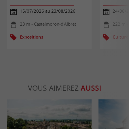
15/07/2026 au 23/08/2026
24/08/
23 m - Castelmoron-d'Albret
222 m -
Expositions
Culture
VOUS AIMEREZ
AUSSI