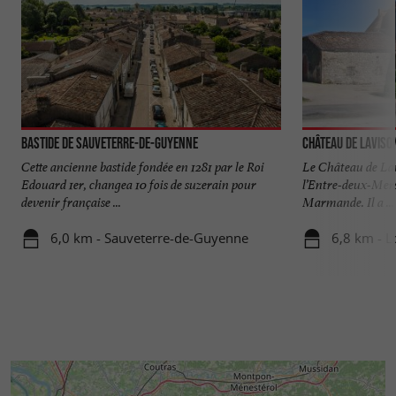
Bastide de Sauveterre-de-Guyenne
Château de Laviso
Cette ancienne bastide fondée en 1281 par le Roi
Le Château de Lav
Edouard 1er, changea 10 fois de suzerain pour
l’Entre-deux-Mers
devenir française ...
Marmande. Il a ...
6,0 km - Sauveterre-de-Guyenne
6,8 km - 