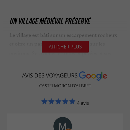
UN VILLAGE MÉDIÉVAL PRÉSERVÉ
Le village est bâti sur un escarpement rocheux
et offre un
sur les
panorama magnifique
AFFICHER PLUS
environs. Ses ruelles étroites et pavées et ses
escaliers escarpés vous transportent au Moyen-
Âge.
AVIS DES VOYAGEURS
Le
est particulièrement
bourg castral
CASTELMORON D'ALBRET
avec ses nombreuses maisons
pittoresque
anciennes.
, restaurée au
L’église Notre-Dame
4 avis
XIXe siècle et
l'antique halle aux grains
complètent ce tableau médiéval.