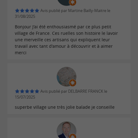
Avis publié par Martine Bailly-Maitre le
La commune porte le nom de Castelmoron d'Albret
31/08/2025
pour la distinguer de sa voisine du Lot et Garonne,
Bonjour J'ai été enthousiasmé par ce plus petit
village de France. Ces ruelles son histoire le lavoir
Castelmoron du Lot.
une merveille ces artisans qui expliquent leur
travail avec tant d'amour à découvrir et à aimer
merci
Avis publié par DELBARRE FRANCK le
15/07/2025
superbe village une très jolie balade je conseille