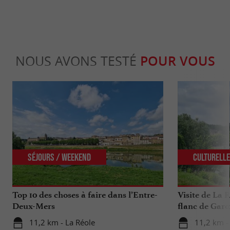
NOUS AVONS TESTÉ
POUR VOUS
Séjours / Weekend
Culturell
Top 10 des choses à faire dans l’Entre-
Visite de La R
Deux-Mers
flanc de Garo
11,2 km - La Réole
11,2 km -