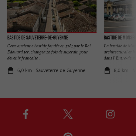
Bastide de Sauveterre-de-Guyenne
Bastide de Monsé
Cette ancienne bastide fondée en 1281 par le Roi
La bastide de Mon
Edouard 1er, changea 10 fois de suzerain pour
architectural et h
devenir française ...
dans l’ Entre-deux
6,0 km - Sauveterre-de-Guyenne
8,0 km - 