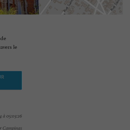
 de
avers le
UR
 à 05:03:26
r Campings