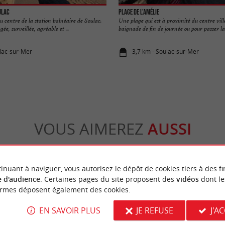
ulac
Plage de l'Amélie
 centre de la station balnéaire de Soulac.
Une plage qui est à proximité du centre vill
ée, surveillée, agréable et ...
baignade de fin de journée ou pour passer la .
lac-sur-Mer
3,7 km - Soulac-sur-Mer
VOUS AIMEREZ
AUSSI
inuant à naviguer, vous autorisez le dépôt de cookies tiers à des fi
 d'audience
. Certaines pages du site proposent des
vidéos
dont le
ormes déposent également des cookies.
EN SAVOIR PLUS
JE REFUSE
J'A