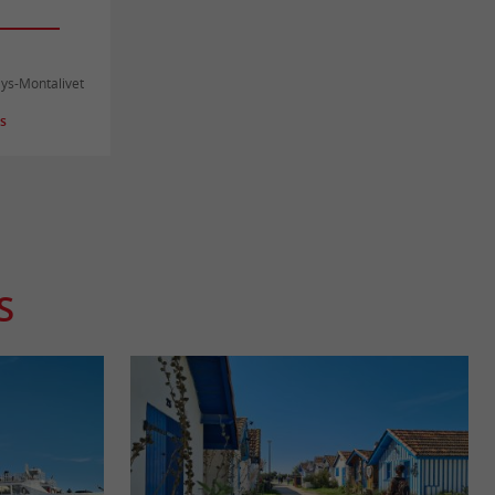
ys-Montalivet
es
S