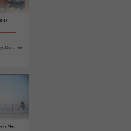
RIO
ys-Montalivet
e la Mer