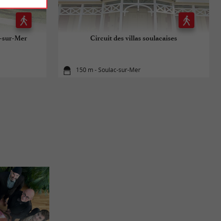
c-sur-Mer
Circuit des villas soulacaises
150 m - Soulac-sur-Mer