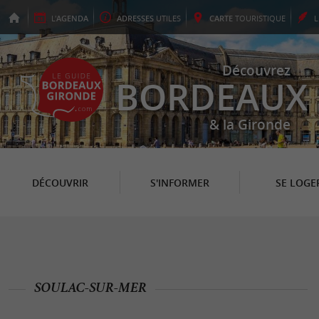
L'
AGENDA
ADRESSES
UTILES
CARTE
TOURISTIQUE
Découvrez
BORDEAUX
& la Gironde
DÉCOUVRIR
S'INFORMER
SE LOGE
SOULAC-SUR-MER