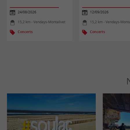
24/08/2026
12/09/2026
15,2 km - Vendays-Montalivet
15,2 km - Vendays-Monta
Concerts
Concerts