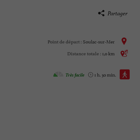
Partager
Soulac-sur-Mer
Point de départ :
1,0 km
Distance totale :
Marche à pied :
Très facile
1 h. 30 min.