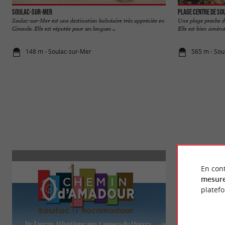
Soulac-sur-Mer
Plage Centre de So
Soulac-sur-Mer est une destination balnéaire très appréciée en
Une plage proche du
Gironde. Elle est réputée pour ses longues ...
Elle est bien aménag
148 m - Soulac-sur-Mer
565 m - Sou
En cont
mesure
platef