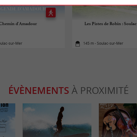
Chemin d'Amadour
Les Pistes de Robin : Soula
oulac-sur-Mer
145 m - Soulac-sur-Mer
ÉVÈNEMENTS
À PROXIMITÉ