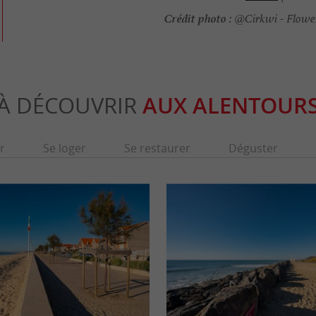
Crédit photo :
@Cirkwi - Flowe
À DÉCOUVRIR
AUX ALENTOUR
r
Se loger
Se restaurer
Déguster