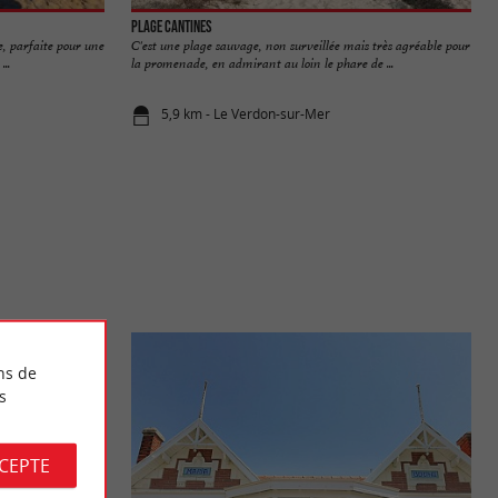
Plage Cantines
e, parfaite pour une
C'est une plage sauvage, non surveillée mais très agréable pour
..
la promenade, en admirant au loin le phare de ...
5,9 km - Le Verdon-sur-Mer
ns de
s
CCEPTE