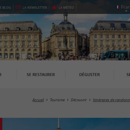
LE
BLOG
LA
NEWSLETTER
LA
MÉTÉO
R
SE RESTAURER
DÉGUSTER
S
Accueil
Tourisme
Découvrir
Itinéraires de randon