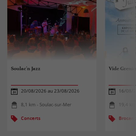
Soulac'n Jazz
Vide Grenie
20/08/2026 au 23/08/2026
16/08/
8,1 km - Soulac-sur-Mer
19,4 km
Concerts
Brocant