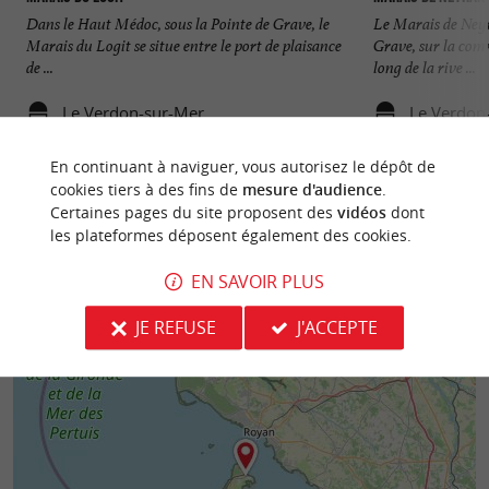
Dans le Haut Médoc, sous la Pointe de Grave, le
Le Marais de Neyra
Marais du Logit se situe entre le port de plaisance
Grave, sur la com
de ...
long de la rive ...
Le Verdon-sur-Mer
Le Verdon
En continuant à naviguer, vous autorisez le dépôt de
cookies tiers à des fins de
mesure d'audience
.
Certaines pages du site proposent des
vidéos
dont
les plateformes déposent également des cookies.
EN SAVOIR PLUS
JE REFUSE
J'ACCEPTE