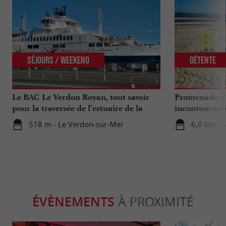
Séjours / Weekend
Détente
Le BAC Le Verdon Royan, tout savoir
Promenade à 
pour la traversée de l’estuaire de la
incontournab
Gironde
518 m - Le Verdon-sur-Mer
6,0 km - 
ÉVÈNEMENTS
À PROXIMITÉ