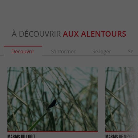
À DÉCOUVRIR
AUX ALENTOURS
Découvrir
S'informer
Se loger
Se r
Marais du Logit
Marais de Neyran