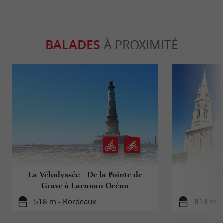
BALADES
À PROXIMITÉ
La Vélodyssée - De la Pointe de
L
Grave à Lacanau Océan
518 m - Bordeaux
813 m -