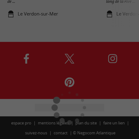
de ...
long de la rive ...
Le Verdon-sur-Mer
Le Verdon
espace pro
mentions légales
plan du site
faire un lien
suivez-nous
contact
©
Negocom Atlantique