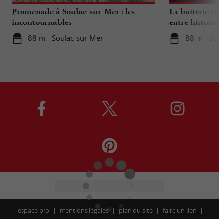
Promenade à Soulac-sur-Mer : les
La batterie cô
incontournables
entre histoire
88 m - Soulac-sur-Mer
88 m - So
espace pro
mentions légales
plan du site
faire un lien