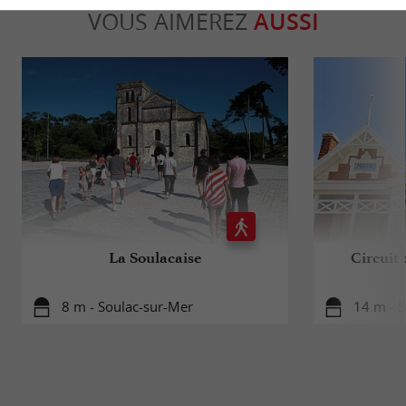
VOUS AIMEREZ
AUSSI
La Soulacaise
Circuit 
8 m - Soulac-sur-Mer
14 m - 