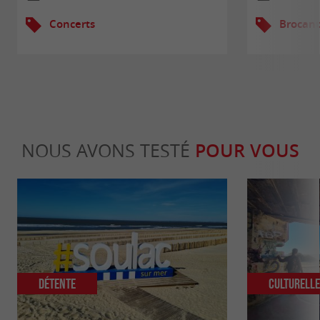
Concerts
Brocant
NOUS AVONS TESTÉ
POUR VOUS
Détente
Culturell