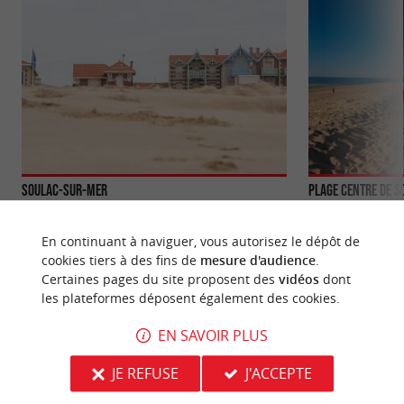
Soulac-sur-Mer
Plage Centre de S
Soulac-sur-Mer est une destination balnéaire très
Une plage proche d
appréciée en Gironde. Elle est réputée pour ses
de Soulac. Elle es
En continuant à naviguer, vous autorisez le dépôt de
longues ...
agréable et ...
cookies tiers à des fins de
mesure d'audience
.
Certaines pages du site proposent des
vidéos
dont
12 m - Soulac-sur-Mer
421 m - S
les plateformes déposent également des cookies.
EN SAVOIR PLUS
JE REFUSE
J'ACCEPTE