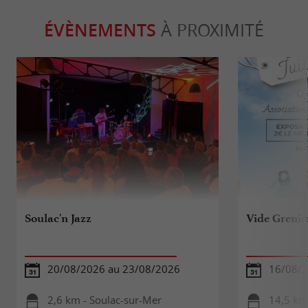
ÉVÈNEMENTS
À PROXIMITÉ
Soulac'n Jazz
Vide Grenie
20/08/2026 au 23/08/2026
16/08/
2,6 km - Soulac-sur-Mer
14,5 km