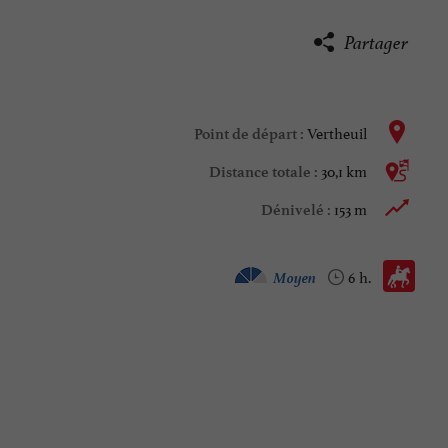
Partager
Vertheuil
Point de départ :
30,1 km
Distance totale :
153 m
Dénivelé :
Cheval :
Moyen
6 h.