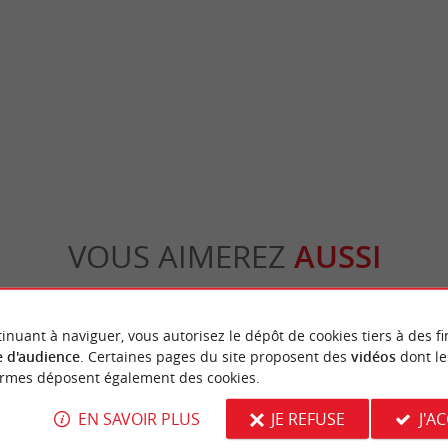
et son musée
Pauillac
ur de Lesparre-Médoc est un donjon carré,
Pauillac est une véritable pépite pour les am
 château médiéval du 14ème, ...
curieux de culture. Située sur la rive gauche .
sparre-Médoc
12,1 km - Pauillac
VOUS AIMEREZ
AUSSI
inuant à naviguer, vous autorisez le dépôt de cookies tiers à des fi
 d'audience
. Certaines pages du site proposent des
vidéos
dont le
ormes déposent également des cookies.
EN SAVOIR PLUS
JE REFUSE
J'A