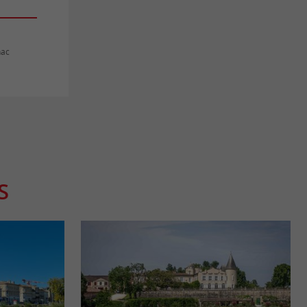
nac
S