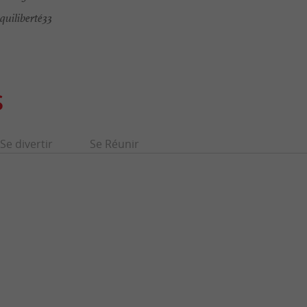
uiliberté33
S
Se divertir
Se Réunir