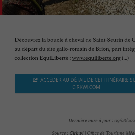
Découvrez la boucle à cheval de Saint-Seurin de 
au départ du site gallo-romain de Brion, part intég
collection EquiLiberté :
www.equiliberte.org
(...)
ACCÉDER AU DÉTAIL DE CET ITINÉRAIRE S
CIRKWI.COM
Dernière mise à jour :
09/08/2025
Source :
Cirkwi
| Office de Tourisme Méd