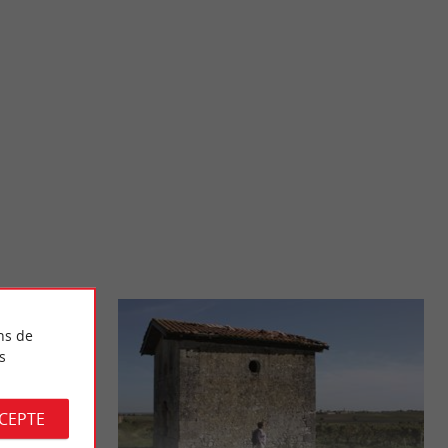
Marais de Braud-et-Saint-Louis
ateurs de vin et les
Sur les berges de l’Estuaire de la Gironde, au nord de la
..
Citadelle de Blaye, le Marais de Braud-et-Saint-Louis ...
16,1 km - Braud-et-Saint-Louis
ns de
s
CCEPTE