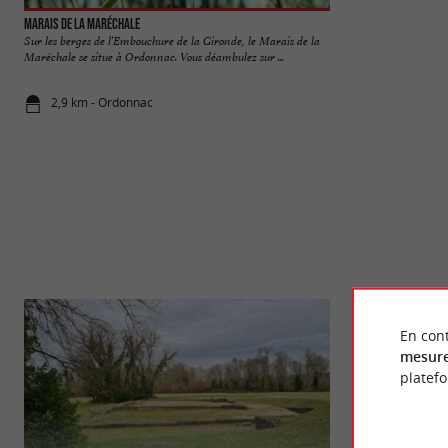
Marais de la Maréchale
Tour de l'Honneur 
Sur les berges de l’Embouchure de la Gironde, le Marais de la
La Tour de l’honne
Maréchale se situe à Ordonnac. Vous déambulez sur ...
vestige d’un ancien
2,9 km - Ordonnac
8,6 km - Le
En cont
mesure
platef