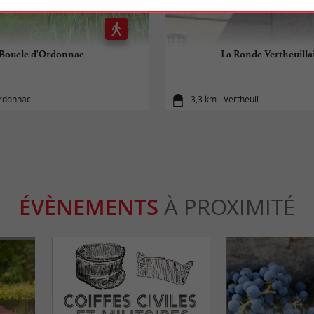
Boucle d'Ordonnac
La Ronde Vertheuilla
Ordonnac
3,3 km - Vertheuil
ÉVÈNEMENTS
À PROXIMITÉ