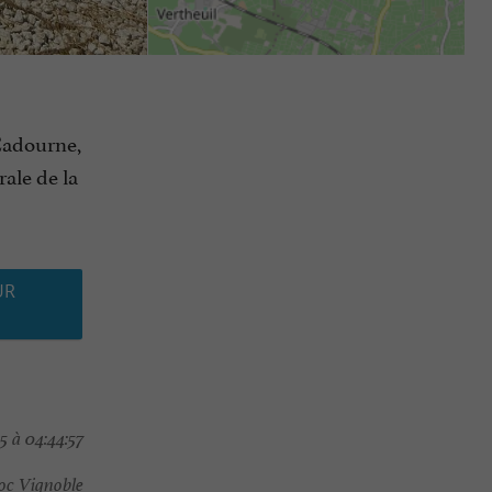
Cadourne,
rale de la
UR
 à 04:44:57
oc Vignoble