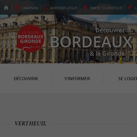
L'
AGENDA
ADRESSES
UTILES
CARTE
TOURISTIQUE
Découvrez
BORDEAUX
& la Gironde
DÉCOUVRIR
S'INFORMER
SE LOGE
VERTHEUIL