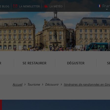
LE
BLOG
LA
NEWSLETTER
LA
MÉTÉO
R
SE RESTAURER
DÉGUSTER
S
Accueil
Tourisme
Découvrir
Itinéraires de randonnées en Gi