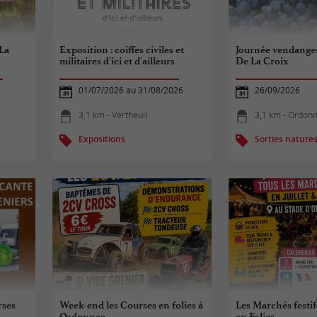
La
Exposition : coiffes civiles et
Journée vendange
militaires d'ici et d'ailleurs
De La Croix
01/07/2026 au 31/08/2026
26/09/2026
3,1 km - Vertheuil
3,1 km - Ordon
Expositions
Sorties nature
rses
Week-end les Courses en folies à
Les Marchés festi
Ordonnac
en Folies