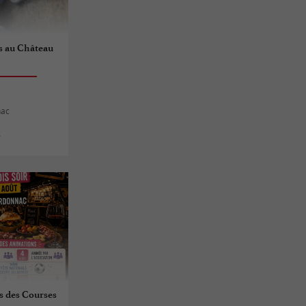
s au Château
nac
s
fs des Courses