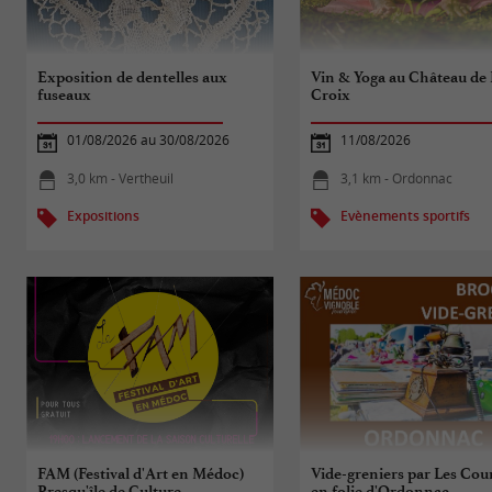
Exposition de dentelles aux
Vin & Yoga au Château de 
fuseaux
Croix
01/08/2026 au 30/08/2026
11/08/2026
3,0 km - Vertheuil
3,1 km - Ordonnac
Expositions
Evènements sportifs
FAM (Festival d'Art en Médoc)
Vide-greniers par Les Cou
Presqu'île de Culture
en folie d'Ordonnac