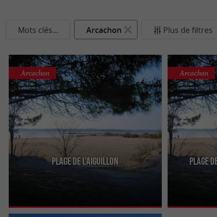
Mots clés...
Arcachon
Plus de filtres
Arcachon
Arcachon
Plage de l'Aiguillon
Plage de
Elle se situe à l'est du port d'Arcachon. C'est une
Elle est accolé
plage moins fréquentée, car elle n'est pas à
pas très jolie 
proximité du ...
pourvue en eaux