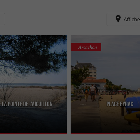
Affiche
Arcachon
 la Pointe de l'Aiguillon
Plage Eyrac
e au port de plaisance, elle n'est
Près de la jetée du même nom (où se
mais a le mérite d'être mieux
pêche), c'est une plage qui n'est pas 
 ...
mais la mer ...