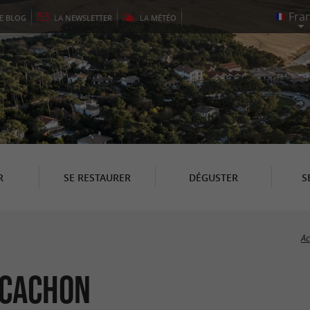
LE
BLOG
LA
NEWSLETTER
LA
MÉTÉO
R
SE RESTAURER
DÉGUSTER
S
Ac
rcachon