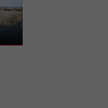
u
chon, belle
st agréable