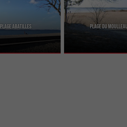
Plage Abatilles
Plage du Moullea
atilles ou Plage des Arbousiers, ce
La plus au sud de la commune d'Arca
ne et rouge caractéristique qui
vue sur tout le bassin, la baignade e
..
car on se rapproche ...