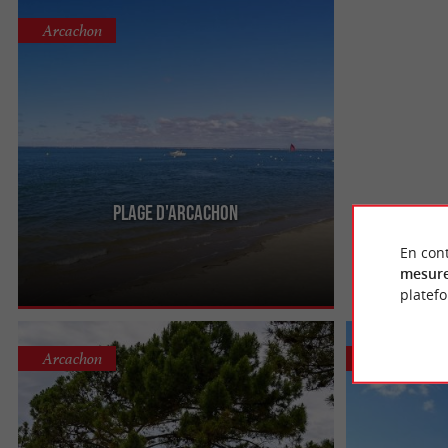
Arcachon
Plage d'Arcachon
C'est la plage principale de la ville d'Arcachon. On
la nomme aussi la Plage Centrale, elle est
En cont
pourvue de 3 jetées ...
mesure
platef
Arcachon
Arcachon