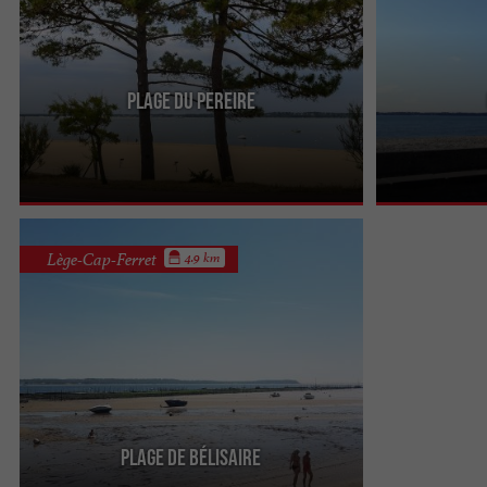
Plage du Pereire
C'est la plage qui se trouve à la sortie de la ville.
La Plage des Ab
Elle est plus calme et les enfants l'aiment bien car
petit fruit jau
il y a ...
pousse sur un .
Lège-Cap-Ferret
4.9 km
Plage de Bélisaire
C'est une plage qui est installée sur le bassin