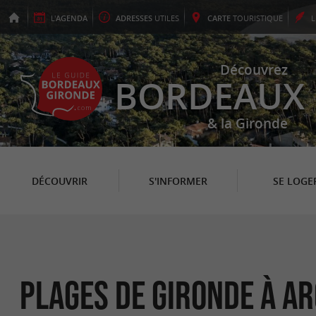
L'
AGENDA
ADRESSES
UTILES
CARTE
TOURISTIQUE
Découvrez
BORDEAUX
& la Gironde
DÉCOUVRIR
S'INFORMER
SE LOGE
Plages de Gironde à A