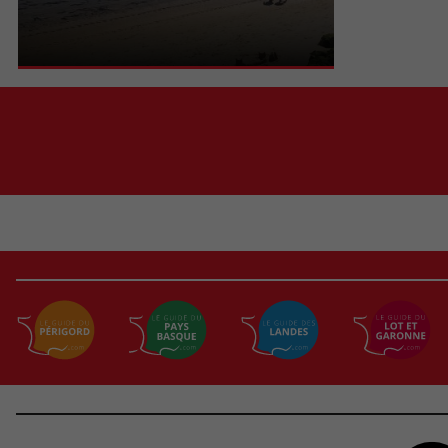
d'Arcachon, on est à proximité de la pointe avec
son phare et on ...