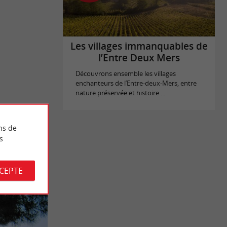
Les villages immanquables de
l’Entre Deux Mers
Découvrons ensemble les villages
enchanteurs de l’Entre-deux-Mers, entre
nature préservée et histoire ...
ns de
s
CCEPTE