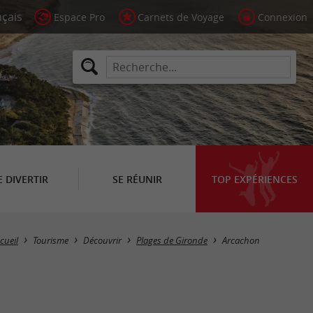
Espace Pro
Carnets de Voyage
Connexion
E DIVERTIR
SE RÉUNIR
TOP EXPÉRIENCES
Masquer la carte
cueil
Tourisme
Découvrir
Plages de Gironde
Arcachon