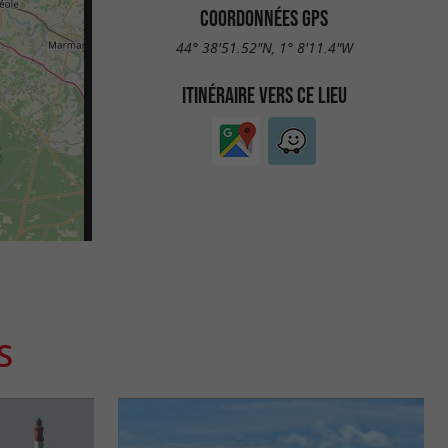
COORDONNÉES GPS
44° 38'51.52"N, 1° 8'11.4"W
ITINÉRAIRE VERS CE LIEU
S