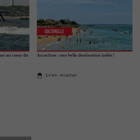
Culturelle
guer au cœur du
Arcachon : une belle destination iodée !
3,4 km - Arcachon