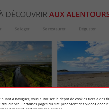
À DÉCOUVRIR
AUX ALENTOUR
r
Se loger
Se restaurer
Déguster
st
Plage de la Hume
assin d’Arcachon sont les plus grands prés
Vous êtes à quelques pas du port de plaisanc
inuant à naviguer, vous autorisez le dépôt de cookies tiers à des fi
s Prés Salés ...
familiale avec une magnifique vue sur le Bass
 d'audience
. Certaines pages du site proposent des
vidéos
dont le