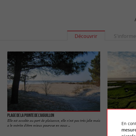
Découvrir
S'informe
Plage de la Pointe de l'Aiguillon
Les Prés Salés Oue
Elle est accolée au port de plaisance, elle n'est pas très jolie mais
Les Prés Salés du B
En cont
a le mérite d'être mieux pourvue en eaux ...
salés d’Aquitaine. Le
mesure