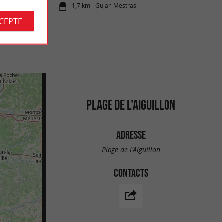
1,7 km - Gujan-Mestras
CCEPTE
PLAGE DE L'AIGUILLON
ADRESSE
Plage de l'Aiguillon
CONTACTS