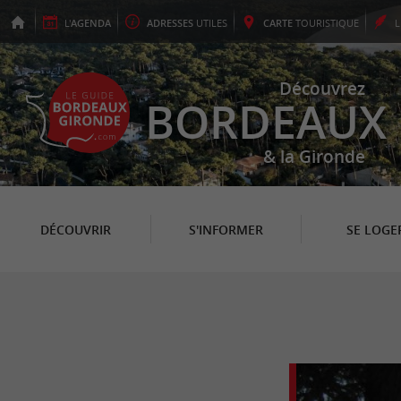
L'
AGENDA
ADRESSES
UTILES
CARTE
TOURISTIQUE
Découvrez
BORDEAUX
& la Gironde
DÉCOUVRIR
S'INFORMER
SE LOGE