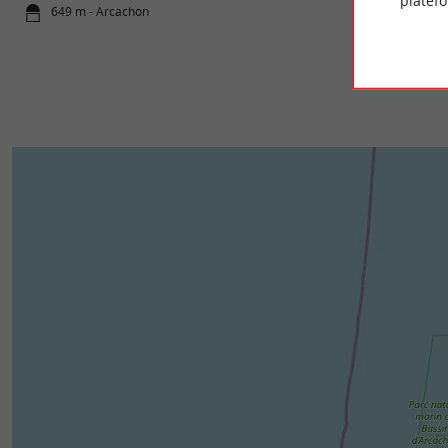
platef
649 m - Arcachon
827 m - La 