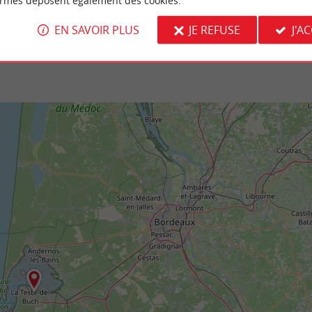
ormes déposent également des cookies.
Teste-de-Buch
1,7 km - Gujan-Mestras
EN SAVOIR PLUS
JE REFUSE
J'A