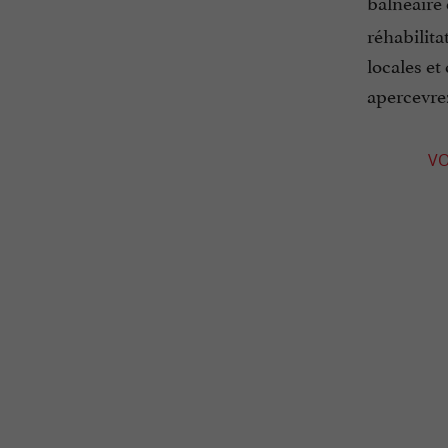
balnéaire
réhabilita
locales et
apercevrez
VO