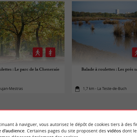
ulettes : Le parc de la Cheneraie
Balade à roulettes : Les prés s
Gujan-Mestras
1,7 km - La Teste-de-Buch
inuant à naviguer, vous autorisez le dépôt de cookies tiers à des fi
 d'audience
. Certaines pages du site proposent des
vidéos
dont le
À DÉCOUVRIR
AUX ALENTOUR