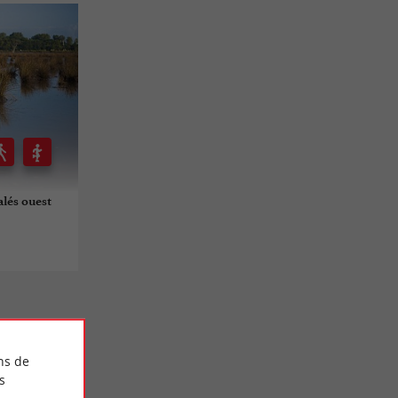
alés ouest
ns de
s
S