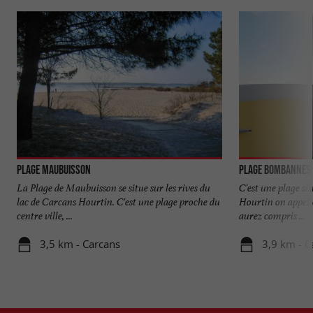
Plage Maubuisson
Plage Bombannes
La Plage de Maubuisson se situe sur les rives du
C'est une plage si
lac de Carcans Hourtin. C'est une plage proche du
Hourtin on appell
centre ville, ...
aurez compris ...
3,5 km - Carcans
3,9 km - C