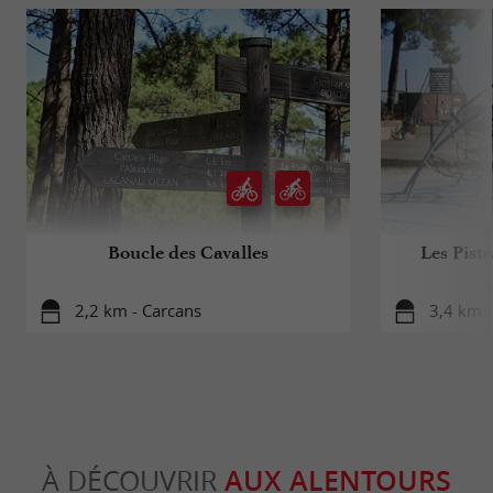
Boucle des Cavalles
Les Pist
2,2 km - Carcans
3,4 km -
À DÉCOUVRIR
AUX ALENTOURS