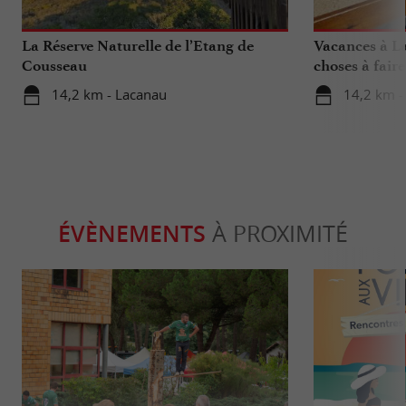
La Réserve Naturelle de l’Etang de
Vacances à La
Cousseau
choses à fair
votre séjour
14,2 km - Lacanau
14,2 km -
ÉVÈNEMENTS
À PROXIMITÉ