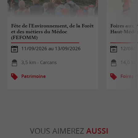
Fête de l'Environnement, de la Forêt
Foires aux 
et des métiers du Médoc
Haut-Médo
(FEFOMM)
11/09/2026 au 13/09/2026
12/08/
3,5 km - Carcans
14,0 km
Patrimoine
Foires e
VOUS AIMEREZ
AUSSI