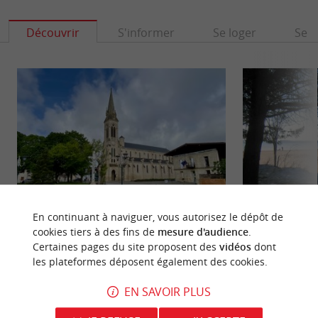
Découvrir
S'informer
Se loger
Se r
En continuant à naviguer, vous autorisez le dépôt de
Carcans
Plage Maubuisson
cookies tiers à des fins de
mesure d'audience
.
Certaines pages du site proposent des
vidéos
dont
Carcans est une commune de la Gironde, située
La Plage de Maubui
les plateformes déposent également des cookies.
sur la côte Aquitaine, qui offre un cadre de vie
lac de Carcans Ho
exceptionnel entre ...
centre ville, ...
EN SAVOIR PLUS
3,4 km - Carcans
3,5 km - C