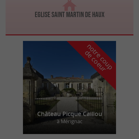
Eglise Saint Martin de Haux
n
o
t
e
c
o
u
p
e
c
o
e
u
r
d
r
Château Picque Caillou
à Mérignac