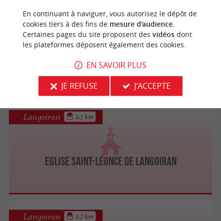
En continuant à naviguer, vous autorisez le dépôt de
Langoiran
2.7 km
cookies tiers à des fins de
mesure d'audience
.
Certaines pages du site proposent des
vidéos
dont
les plateformes déposent également des cookies.
Eglise Saint Pierre-ès-Liens
EN SAVOIR PLUS
JE REFUSE
J'ACCEPTE
Langoiran
2.7 km
Eglise Saint-Léonce de Langoiran
Langoiran
2.7 km